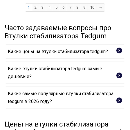
1
2
3
4
5
6
7
8
9
10
⇛
Часто задаваемые вопросы про
Втулки стабилизатора Tedgum
Какие цены на втулки стабилизатора tedgum?
Какие втулки стабилизатора tedgum самые
дешевые?
Какие самые популярные втулки стабилизатора
Опора, стабилизатор 00720122 TEDGUM
tedgum в 2026 году?
Опора, стабилизатор 00218765 TEDGUM
Опора, стабилизатор 00148865 TEDGUM
Опора, стабилизатор 00215330 TEDGUM
Цены на втулки стабилизатора
Опора, стабилизатор 00505392 TEDGUM
Опора, стабилизатор 00724685 TEDGUM