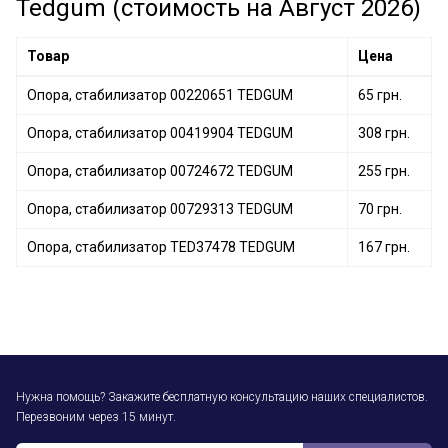
Tedgum (стоимость на Август 2026)
Опора, стабилизатор TED11397 TEDGUM
Опора, стабилизатор TED41620 TEDGUM
Товар
Цена
Опора, стабилизатор 00220651 TEDGUM
65 грн.
Опора, стабилизатор 00419904 TEDGUM
308 грн.
Опора, стабилизатор 00724672 TEDGUM
255 грн.
Опора, стабилизатор 00729313 TEDGUM
70 грн.
Опора, стабилизатор TED37478 TEDGUM
167 грн.
Нужна помощь? Закажите бесплатную консультацию наших специалистов.
Перезвоним через 15 минут.