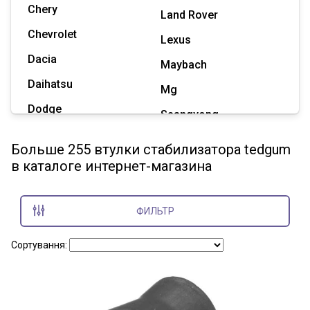
Chery
Land Rover
Chevrolet
Lexus
Dacia
Maybach
Daihatsu
Mg
Dodge
Ssangyong
Geely
Subaru
Больше 255 втулки стабилизатора tedgum
Great Wall
в каталоге интернет-магазина
Tesla
Haval
Zaz
Hummer
ФИЛЬТР
Показать все марки
Сортування: