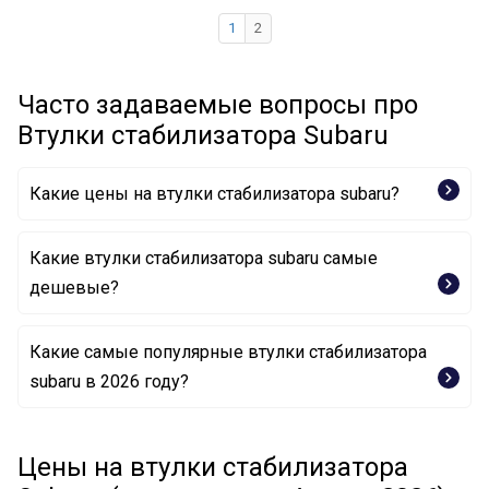
1
2
Часто задаваемые вопросы про
Втулки стабилизатора Subaru
Какие цены на втулки стабилизатора subaru?
Какие втулки стабилизатора subaru самые
дешевые?
Какие самые популярные втулки стабилизатора
Опора, стабилизатор 20401-AA000 SUBARU
subaru в 2026 году?
Опора, стабилизатор 21047-GA840 SUBARU
Втулка, стабилизатор 20414-SA000 SUBARU
Опора, стабилизатор 20414SG001 SUBARU
Цены на втулки стабилизатора
Втулка, стабилизатор 20401 FA010 SUBARU
Опора, стабилизатор 20464VA000 SUBARU