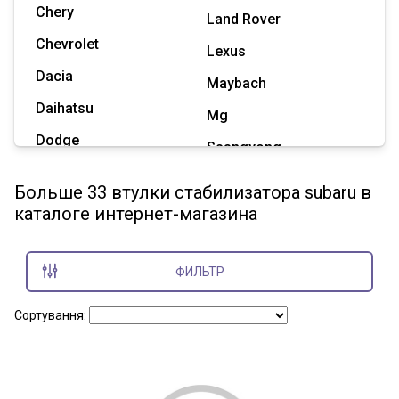
Chery
Land Rover
Chevrolet
Lexus
Dacia
Maybach
Daihatsu
Mg
Dodge
Ssangyong
Geely
Subaru
Больше 33 втулки стабилизатора subaru в
Great Wall
каталоге интернет-магазина
Tesla
Haval
Zaz
Hummer
ФИЛЬТР
Показать все марки
Сортування: