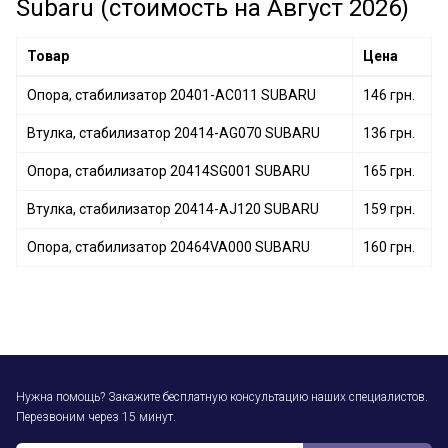
Subaru (стоимость на Август 2026)
Опора, стабилизатор 20464-SC010 SUBARU
Втулка, стабилизатор 20464AE040 SUBARU
Товар
Цена
Опора, стабилизатор 20401-AC011 SUBARU
146 грн.
Втулка, стабилизатор 20414-AG070 SUBARU
136 грн.
Опора, стабилизатор 20414SG001 SUBARU
165 грн.
Втулка, стабилизатор 20414-AJ120 SUBARU
159 грн.
Опора, стабилизатор 20464VA000 SUBARU
160 грн.
Нужна помощь? Закажите бесплатную консультацию наших специалистов.
Перезвоним через 15 минут.