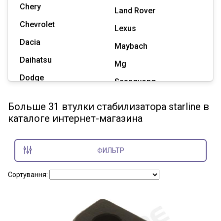
Chery
Land Rover
Chevrolet
Lexus
Dacia
Maybach
Daihatsu
Mg
Dodge
Ssangyong
Geely
Subaru
Больше 31 втулки стабилизатора starline в
Great Wall
каталоге интернет-магазина
Tesla
Haval
Zaz
Hummer
ФИЛЬТР
Показать все марки
Сортування: