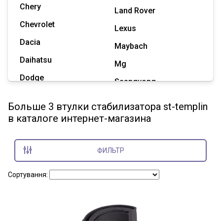
Chery
Land Rover
Chevrolet
Lexus
Dacia
Maybach
Daihatsu
Mg
Dodge
Ssangyong
Geely
Subaru
Больше 3 втулки стабилизатора st-templin
Great Wall
в каталоге интернет-магазина
Tesla
Haval
Zaz
Hummer
ФИЛЬТР
Показать все марки
Сортування: