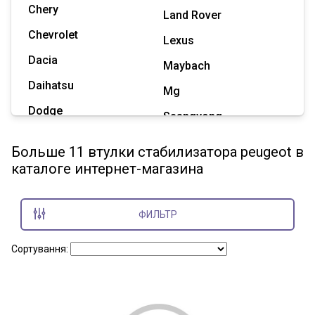
Chery
Land Rover
Chevrolet
Lexus
Dacia
Maybach
Daihatsu
Mg
Dodge
Ssangyong
Geely
Subaru
Больше 11 втулки стабилизатора peugeot в
Great Wall
каталоге интернет-магазина
Tesla
Haval
Zaz
Hummer
ФИЛЬТР
Показать все марки
Сортування: