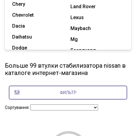
Chery
Land Rover
Chevrolet
Lexus
Dacia
Maybach
Daihatsu
Mg
Dodge
Ssangyong
Geely
Subaru
Больше 99 втулки стабилизатора nissan в
Great Wall
каталоге интернет-магазина
Tesla
Haval
Zaz
Hummer
ФИЛЬТР
Показать все марки
Сортування: