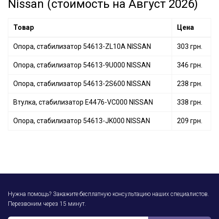
Nissan (стоимость на Август 2026)
Втулка, стабилизатор 546131BF7A NISSAN
Опора, стабилизатор 54613-JD03A NISSAN
Товар
Цена
Опора, стабилизатор 54613-ZL10A NISSAN
303 грн.
Опора, стабилизатор 54613-9U000 NISSAN
346 грн.
Опора, стабилизатор 54613-2S600 NISSAN
238 грн.
Втулка, стабилизатор E4476-VC000 NISSAN
338 грн.
Опора, стабилизатор 54613-JK000 NISSAN
209 грн.
Нужна помощь? Закажите бесплатную консультацию наших специалистов.
Перезвоним через 15 минут.