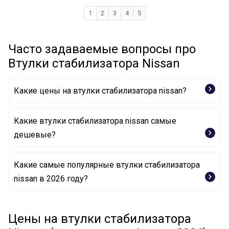
1
2
3
4
5
Часто задаваемые вопросы про
Втулки стабилизатора Nissan
Какие цены на втулки стабилизатора nissan?
Какие втулки стабилизатора nissan самые
дешевые?
Какие самые популярные втулки стабилизатора
Опора, стабилизатор 546192S600 NISSAN
nissan в 2026 году?
Втулка, стабилизатор 5461314900 NISSAN
Втулка, стабилизатор 54613-3U800 NISSAN
Опора, стабилизатор 54613-ZL10A NISSAN
Цены на втулки стабилизатора
Втулка, стабилизатор 55046-G8300 NISSAN
Втулка, стабилизатор 54613JK50C NISSAN