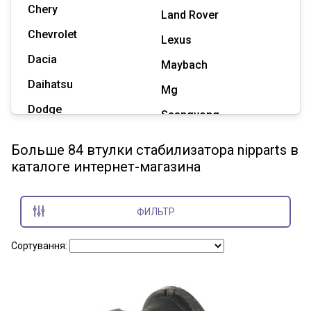
Chery
Land Rover
Chevrolet
Lexus
Dacia
Maybach
Daihatsu
Mg
Dodge
Ssangyong
Geely
Subaru
Больше 84 втулки стабилизатора nipparts в
Great Wall
каталоге интернет-магазина
Tesla
Haval
Zaz
Hummer
ФИЛЬТР
Показать все марки
Сортування: