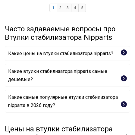
1
2
3
4
5
Часто задаваемые вопросы про
Втулки стабилизатора Nipparts
Какие цены на втулки стабилизатора nipparts?
Какие втулки стабилизатора nipparts самые
дешевые?
Какие самые популярные втулки стабилизатора
Втулка, стабилизатор N4272020 NIPPARTS
nipparts в 2026 году?
Втулка, стабилизатор N4290513 NIPPARTS
Втулка, стабилизатор N4238019 NIPPARTS
Втулка, стабилизатор N4270908 NIPPARTS
Цены на втулки стабилизатора
Втулка, стабилизатор N4294002 NIPPARTS
Втулка, стабилизатор N4272019 NIPPARTS