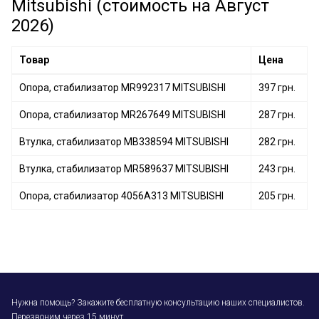
Mitsubishi (стоимость на Август
Опора, стабилизатор 4156A085 MITSUBISHI
2026)
Втулка, стабилизатор 2910A066 MITSUBISHI
Товар
Цена
Опора, стабилизатор MR992317 MITSUBISHI
397 грн.
Опора, стабилизатор MR267649 MITSUBISHI
287 грн.
Втулка, стабилизатор MB338594 MITSUBISHI
282 грн.
Втулка, стабилизатор MR589637 MITSUBISHI
243 грн.
Опора, стабилизатор 4056A313 MITSUBISHI
205 грн.
Нужна помощь? Закажите бесплатную консультацию наших специалистов.
Перезвоним через 15 минут.