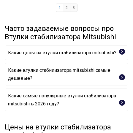
1
2
3
Часто задаваемые вопросы про
Втулки стабилизатора Mitsubishi
Какие цены на втулки стабилизатора mitsubishi?
Какие втулки стабилизатора mitsubishi самые
дешевые?
Какие самые популярные втулки стабилизатора
Втулка, стабилизатор 2910A066 MITSUBISHI
mitsubishi в 2026 году?
Втулка, стабилизатор 2910A065 MITSUBISHI
Опора, стабилизатор MR 403775 MITSUBISHI
Втулка, стабилизатор 2910A065 MITSUBISHI
Цены на втулки стабилизатора
Опора, стабилизатор MB809357 MITSUBISHI
Опора, стабилизатор MR150767 MITSUBISHI