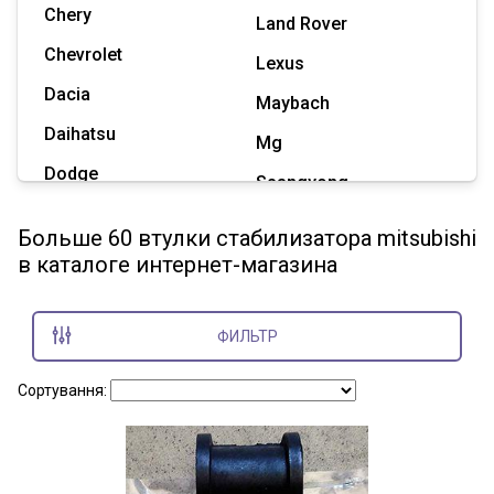
Chery
Land Rover
Chevrolet
Lexus
Dacia
Maybach
Daihatsu
Mg
Dodge
Ssangyong
Geely
Subaru
Больше 60 втулки стабилизатора mitsubishi
Great Wall
в каталоге интернет-магазина
Tesla
Haval
Zaz
Hummer
ФИЛЬТР
Показать все марки
Сортування: