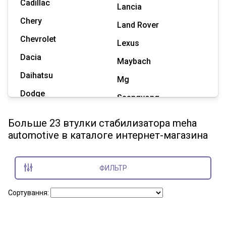
Cadillac
Lancia
Chery
Land Rover
Chevrolet
Lexus
Dacia
Maybach
Daihatsu
Mg
Dodge
Ssangyong
Geely
Subaru
Больше 23 втулки стабилизатора meha
Great Wall
automotive в каталоге интернет-магазина
Tesla
Haval
Zaz
Hummer
ФИЛЬТР
Показать все марки
Сортування: