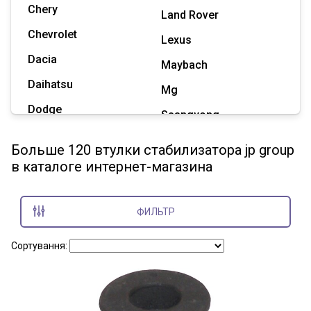
Chery
Land Rover
Chevrolet
Lexus
Dacia
Maybach
Daihatsu
Mg
Dodge
Ssangyong
Geely
Subaru
Больше 120 втулки стабилизатора jp group
Great Wall
в каталоге интернет-магазина
Tesla
Haval
Zaz
Hummer
ФИЛЬТР
Показать все марки
Сортування: