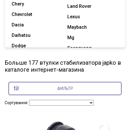
Chery
Land Rover
Chevrolet
Lexus
Dacia
Maybach
Daihatsu
Mg
Dodge
Ssangyong
Geely
Subaru
Больше 177 втулки стабилизатора japko в
Great Wall
каталоге интернет-магазина
Tesla
Haval
Zaz
Hummer
ФИЛЬТР
Показать все марки
Сортування: