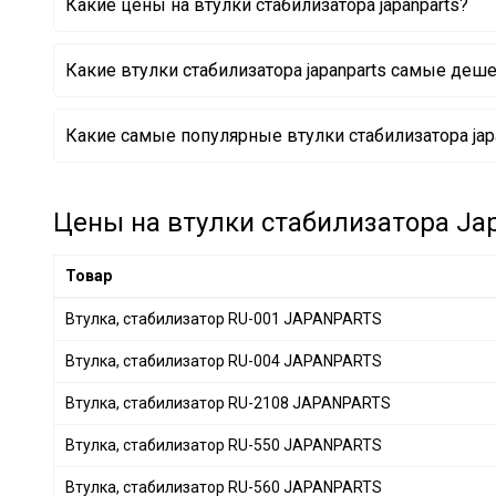
Какие цены на втулки стабилизатора japanparts?
VOLVO
+ 3
LAND ROVER
+ 12
Какие втулки стабилизатора japanparts самые деш
FORD
+ 33
PORSCHE
+ 10
Втулка, стабилизатор RU-817 JAPANPARTS
Какие самые популярные втулки стабилизатора japa
CHRYSLER
+ 21
Втулка, стабилизатор RU-208 JAPANPARTS
Втулка, стабилизатор RU-132 JAPANPARTS
PEUGEOT
+ 11
MAZDA
+ 33
Цены на втулки стабилизатора Jap
NISSAN
+ 99
HONDA
+ 58
Товар
HYUNDAI
+ 80
Втулка, стабилизатор RU-001 JAPANPARTS
MITSUBISHI
+ 60
Втулка, стабилизатор RU-004 JAPANPARTS
RENAULT
+ 36
OPEL
+ 10
Втулка, стабилизатор RU-2108 JAPANPARTS
GENERAL MOTORS
+ 18
Втулка, стабилизатор RU-550 JAPANPARTS
SUBARU
+ 33
Втулка, стабилизатор RU-560 JAPANPARTS
SUZUKI
+ 12