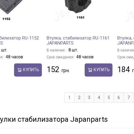
абилизатор RU-1152
Втулка, стабилизатор RU-1161
Втулка,
TS
JAPANPARTS
JAPANP
 шт.
8 шт.
В наличии:
В наличи
48 часов
48 часов
я:
Срок ожидания:
Срок ожи
152
184
КУПИТЬ
КУПИТЬ
1
2
3
4
5
6
7
улки стабилизатора Japanparts