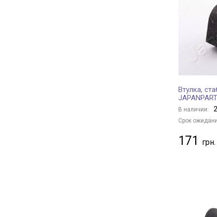
ORIGINAL IMPERIUM
+ 104
ASAM
+ 15
MAPCO
+ 3
ASMETAL
+ 63
BIRTH
+ 1
AIC
+ 7
Втулка, ст
GSP
+ 258
JAPANPAR
NK
+ 7
2
В наличии:
AUGER
+ 9
Срок ожидани
METZGER
+ 5
171
AKRON-MALÒ
+ 1
HUTCHINSON
+ 102
OE Germany
+ 7
SIDEM
+ 535
FAG
+ 161
TRISCAN
+ 1