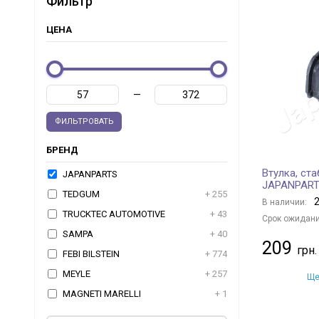
Фильтр
ЦЕНА
—
ФИЛЬТРОВАТЬ
БРЕНД
Втулка, ст
JAPANPARTS
JAPANPAR
TEDGUM
+ 255
2
В наличии:
TRUCKTEC AUTOMOTIVE
+ 43
Срок ожидани
SAMPA
+ 40
209
FEBI BILSTEIN
+ 774
MEYLE
+ 257
Ще
MAGNETI MARELLI
+ 1
RTS
+ 1