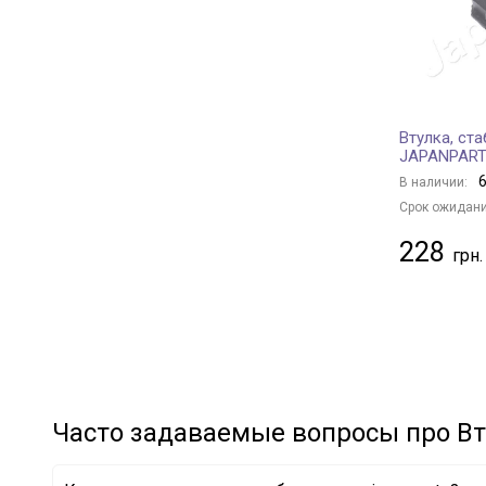
YAMATO
+ 259
MONROE
+ 16
MEHA AUTOMOTIVE
+ 23
NIPPARTS
+ 84
Втулка, ст
SATO tech
+ 5
JAPANPAR
TRIALLI
+ 2
6
В наличии:
REINHOCH
+ 113
Срок ожидани
TEKNOROT
+ 1
228
KAVO PARTS
+ 224
STC
+ 50
DELPHI
+ 185
SKF
+ 67
NTY
+ 1
BMW
+ 26
Часто задаваемые вопросы про Вт
MERCEDES-BENZ
+ 46
VAG
+ 67