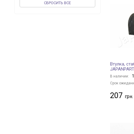
CБРОСИТЬ ВСЕ
ST-TEMPLIN
+ 3
SASIC
+ 199
DT Spare Parts
+ 2
SWAG
+ 433
STARLINE
+ 32
UCEL
+ 52
TOPRAN
+ 41
Втулка, ст
AUTOMEGA
+ 3
JAPANPAR
LEMFÖRDER
+ 115
1
В наличии:
JP GROUP
+ 120
Срок ожидани
FORMPART
+ 8
207
vika
+ 45
APlus
+ 201
OSSCA
+ 1
CORTECO
+ 27
PROFIT
+ 6