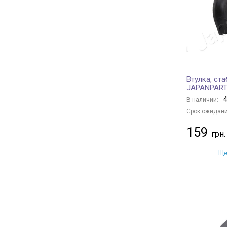
BOGE
+ 1
BLUE PRINT
+ 271
FEBEST
+ 340
MOOG
+ 251
GATES
+ 17
Втулка, ст
Borsehung
+ 4
JAPANPAR
BAPMIC
+ 7
4
В наличии:
BSG
+ 21
Срок ожидани
BGA
+ 4
159
MANDO
+ 41
DAYCO
+ 87
Ще
OPTIMAL
+ 180
JAPKO
+ 177
ASHIKA
+ 80
CTR
+ 221
HERTH+BUSS JAKOPARTS
+ 55