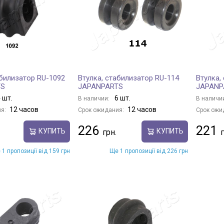
абилизатор RU-1092
Втулка, стабилизатор RU-114
Втулка,
TS
JAPANPARTS
JAPANP
 шт.
6 шт.
В наличии:
В наличи
12 часов
12 часов
я:
Срок ожидания:
Срок ожи
226
221
КУПИТЬ
КУПИТЬ
 1 пропозиції від 159 грн
Ще 1 пропозиції від 226 грн