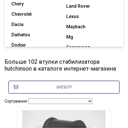
Chery
Land Rover
Chevrolet
Lexus
Dacia
Maybach
Daihatsu
Mg
Dodge
Ssangyong
Geely
Subaru
Больше 102 втулки стабилизатора
Great Wall
hutchinson в каталоге интернет-магазина
Tesla
Haval
Zaz
Hummer
ФИЛЬТР
Показать все марки
Сортування: