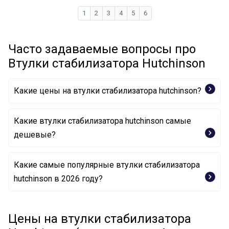
1
2
3
4
5
6
Часто задаваемые вопросы про
Втулки стабилизатора Hutchinson
Какие цены на втулки стабилизатора hutchinson?
Какие втулки стабилизатора hutchinson самые
дешевые?
Какие самые популярные втулки стабилизатора
Опора, стабилизатор 590036 HUTCHINSON
hutchinson в 2026 году?
Опора, стабилизатор 590244 HUTCHINSON
Опора, стабилизатор 590211 HUTCHINSON
Цены на втулки стабилизатора
Опора, стабилизатор 590188 HUTCHINSON