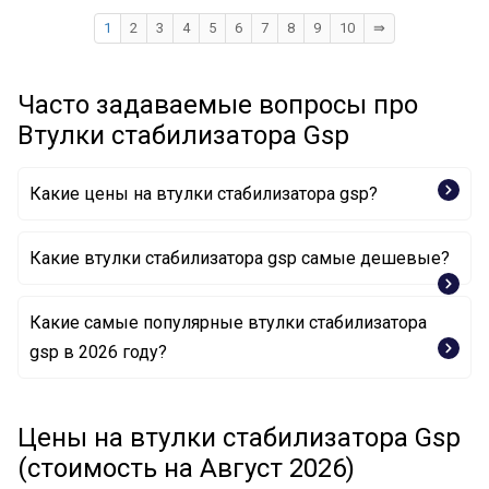
1
2
3
4
5
6
7
8
9
10
⇛
Часто задаваемые вопросы про
Втулки стабилизатора Gsp
Какие цены на втулки стабилизатора gsp?
Какие втулки стабилизатора gsp самые дешевые?
Какие самые популярные втулки стабилизатора
Опора, стабилизатор 510066 GSP
gsp в 2026 году?
Опора, стабилизатор 510232 GSP
Опора, стабилизатор 510168 GSP
Опора, стабилизатор 511548 GSP
Опора, стабилизатор 517326 GSP
Цены на втулки стабилизатора Gsp
Опора, стабилизатор 531521 GSP
(стоимость на Август 2026)