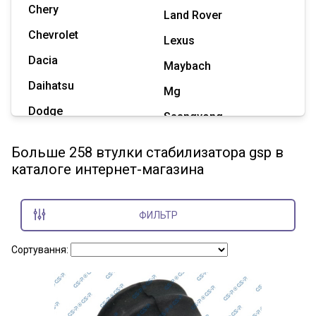
Chery
Land Rover
Chevrolet
Lexus
Dacia
Maybach
Daihatsu
Mg
Dodge
Ssangyong
Geely
Subaru
Больше 258 втулки стабилизатора gsp в
Great Wall
каталоге интернет-магазина
Tesla
Haval
Zaz
Hummer
ФИЛЬТР
Показать все марки
Сортування: