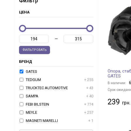
Фильтр
ЦЕНА
—
ФИЛЬТРОВАТЬ
БРЕНД
Опора, ста
GATES
GATES
TEDGUM
+ 255
6
В наличии:
TRUCKTEC AUTOMOTIVE
+ 43
Срок ожидани
SAMPA
+ 40
239
FEBI BILSTEIN
+ 774
MEYLE
+ 257
MAGNETI MARELLI
+ 1
RTS
+ 1