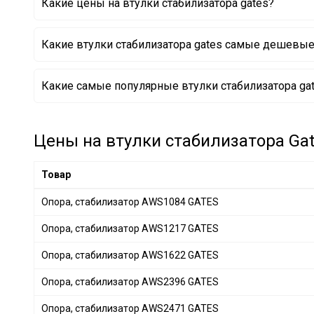
Какие цены на втулки стабилизатора gates?
VOLVO
+ 3
LAND ROVER
+ 12
Какие втулки стабилизатора gates самые дешевы
FORD
+ 33
PORSCHE
+ 10
Опора, стабилизатор AWS1084 GATES
Какие самые популярные втулки стабилизатора gat
CHRYSLER
+ 21
Опора, стабилизатор AWS1174 GATES
Опора, стабилизатор AWS2471 GATES
PEUGEOT
+ 11
MAZDA
+ 33
Цены на втулки стабилизатора Gat
NISSAN
+ 99
HONDA
+ 58
Товар
HYUNDAI
+ 80
Опора, стабилизатор AWS1084 GATES
MITSUBISHI
+ 61
Опора, стабилизатор AWS1217 GATES
RENAULT
+ 36
OPEL
+ 10
Опора, стабилизатор AWS1622 GATES
GENERAL MOTORS
+ 18
Опора, стабилизатор AWS2396 GATES
SUBARU
+ 33
Опора, стабилизатор AWS2471 GATES
SUZUKI
+ 12