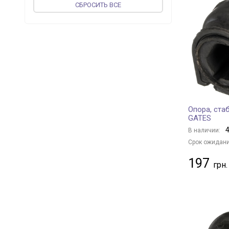
CБРОСИТЬ ВСЕ
ST-TEMPLIN
+ 3
SASIC
+ 199
DT Spare Parts
+ 2
SWAG
+ 433
STARLINE
+ 32
UCEL
+ 52
TOPRAN
+ 41
Опора, ста
AUTOMEGA
+ 3
GATES
LEMFÖRDER
+ 115
4
В наличии:
JP GROUP
+ 120
Срок ожидани
FORMPART
+ 8
197
vika
+ 45
APlus
+ 201
OSSCA
+ 1
CORTECO
+ 27
PROFIT
+ 6