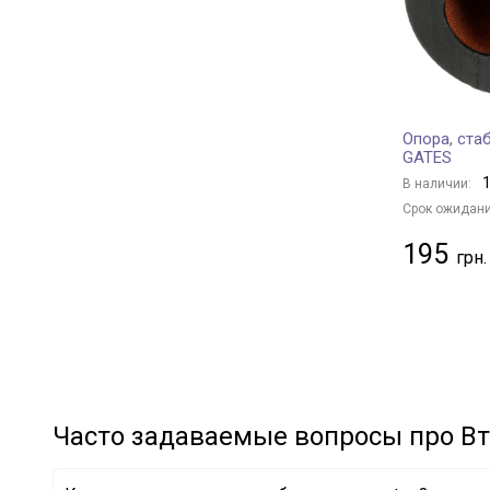
MONROE
+ 16
MEHA AUTOMOTIVE
+ 23
NIPPARTS
+ 84
SATO tech
+ 5
Опора, ста
TRIALLI
+ 2
GATES
REINHOCH
+ 113
1
В наличии:
JAPANPARTS
+ 181
Срок ожидани
TEKNOROT
+ 1
195
KAVO PARTS
+ 224
STC
+ 50
DELPHI
+ 185
SKF
+ 67
NTY
+ 1
BMW
+ 26
Часто задаваемые вопросы про Вт
MERCEDES-BENZ
+ 46
VAG
+ 67