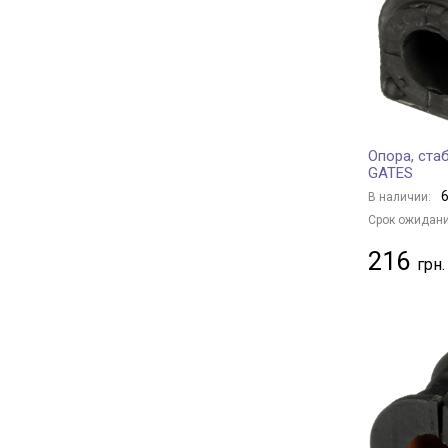
BOGE
+ 1
BLUE PRINT
+ 271
FEBEST
+ 340
MOOG
+ 251
Borsehung
+ 4
Опора, ста
BAPMIC
+ 7
GATES
BSG
+ 21
6
В наличии:
BGA
+ 4
Срок ожидани
MANDO
+ 47
216
DAYCO
+ 87
OPTIMAL
+ 180
JAPKO
+ 177
ASHIKA
+ 80
CTR
+ 221
HERTH+BUSS JAKOPARTS
+ 55
YAMATO
+ 259