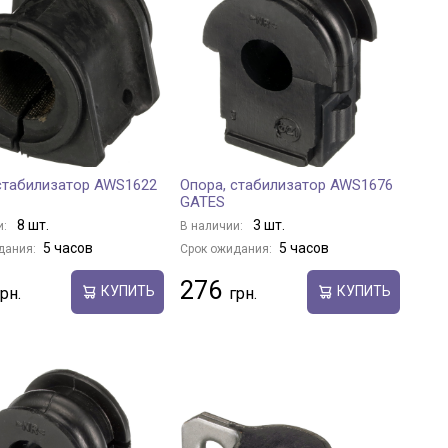
стабилизатор AWS1622
Опора, стабилизатор AWS1676
GATES
8 шт.
3 шт.
и:
В наличии:
5 часов
5 часов
дания:
Срок ожидания:
276
КУПИТЬ
КУПИТЬ