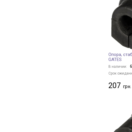
ORIGINAL IMPERIUM
+ 104
ASAM
+ 15
MAPCO
+ 3
ASMETAL
+ 63
BIRTH
+ 1
AIC
+ 7
Опора, ста
GSP
+ 285
GATES
NK
+ 7
6
В наличии:
AUGER
+ 9
Срок ожидани
METZGER
+ 5
207
AKRON-MALÒ
+ 1
HUTCHINSON
+ 102
OE Germany
+ 7
SIDEM
+ 535
FAG
+ 161
TRISCAN
+ 1