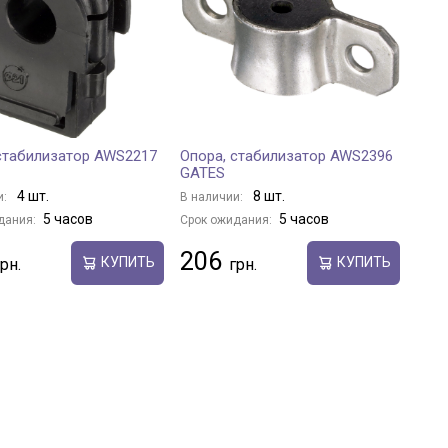
стабилизатор AWS2217
Опора, стабилизатор AWS2396
GATES
4 шт.
8 шт.
и:
В наличии:
5 часов
5 часов
дания:
Срок ожидания:
206
КУПИТЬ
КУПИТЬ