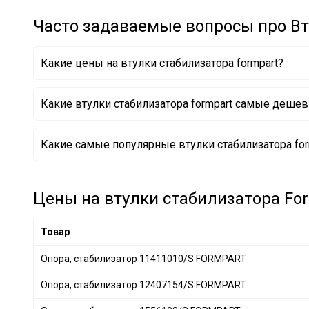
ASAM
+ 15
Часто задаваемые вопросы про Вт
MAPCO
+ 3
ASMETAL
+ 63
Какие цены на втулки стабилизатора formpart?
BIRTH
+ 1
AIC
+ 7
Какие втулки стабилизатора formpart самые деше
GSP
+ 258
NK
+ 7
Опора, стабилизатор 12407154/S FORMPART
Какие самые популярные втулки стабилизатора for
AUGER
+ 9
Опора, стабилизатор 20407223/S FORMPART
Опора, стабилизатор 1556108/S FORMPART
METZGER
+ 5
AKRON-MALÒ
+ 1
Цены на втулки стабилизатора For
HUTCHINSON
+ 102
OE Germany
+ 7
Товар
SIDEM
+ 535
Опора, стабилизатор 11411010/S FORMPART
FAG
+ 161
Опора, стабилизатор 12407154/S FORMPART
TRISCAN
+ 1
BOGE
+ 1