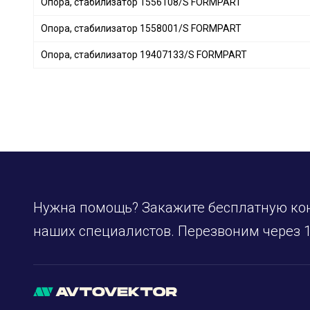
Опора, стабилизатор 1556108/S FORMPART
BLUE PRINT
+ 271
Опора, стабилизатор 1558001/S FORMPART
FEBEST
+ 340
MOOG
+ 251
Опора, стабилизатор 19407133/S FORMPART
GATES
+ 17
Borsehung
+ 4
BAPMIC
+ 7
BSG
+ 21
BGA
+ 4
MANDO
+ 41
DAYCO
+ 87
Нужна помощь? Закажите бесплатную ко
OPTIMAL
+ 180
JAPKO
+ 177
наших специалистов. Перезвоним через 1
ASHIKA
+ 80
CTR
+ 221
HERTH+BUSS JAKOPARTS
+ 55
YAMATO
+ 259