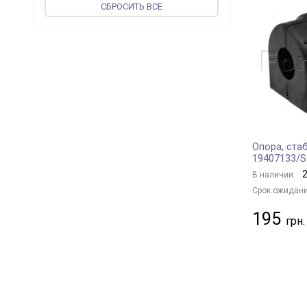
CБРОСИТЬ ВСЕ
ST-TEMPLIN
+ 3
SASIC
+ 199
DT Spare Parts
+ 2
SWAG
+ 433
STARLINE
+ 32
UCEL
+ 52
TOPRAN
+ 41
Опора, ста
AUTOMEGA
+ 3
19407133/
LEMFÖRDER
+ 115
2
В наличии:
JP GROUP
+ 120
Срок ожидани
vika
+ 45
195
APlus
+ 201
OSSCA
+ 1
CORTECO
+ 27
PROFIT
+ 6
ORIGINAL IMPERIUM
+ 104