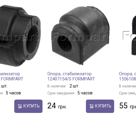
билизатор
Опора, стабилизатор
Опора, 
S FORMPART
12407154/S FORMPART
155610
 шт.
2 шт.
В наличии:
В наличи
5 часов
5 часов
я:
Срок ожидания:
Срок ожи
24
55
КУПИТЬ
КУПИТЬ