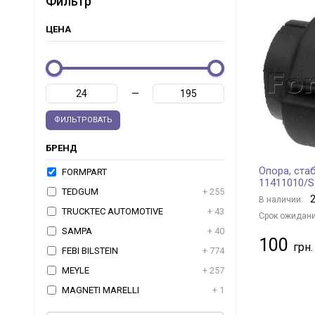
Фильтр
ЦЕНА
—
ФИЛЬТРОВАТЬ
БРЕНД
Опора, ста
FORMPART
11411010/
TEDGUM
+ 255
2
В наличии:
TRUCKTEC AUTOMOTIVE
+ 43
Срок ожидани
SAMPA
+ 40
100
FEBI BILSTEIN
+ 774
MEYLE
+ 257
MAGNETI MARELLI
+ 1
RTS
+ 1