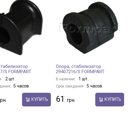
стабилизатор
Опора, стабилизатор
07/S FORMPART
29407216/S FORMPART
2 шт.
1 шт.
и:
В наличии:
5 часов
5 часов
дания:
Срок ожидания:
61
КУПИТЬ
КУПИТЬ