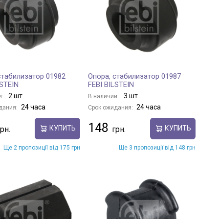
стабилизатор 01982
Опора, стабилизатор 01987
LSTEIN
FEBI BILSTEIN
2 шт.
3 шт.
и:
В наличии:
24 часа
24 часа
дания:
Срок ожидания:
148
КУПИТЬ
КУПИТЬ
Ще 2 пропозиції від 175 грн
Ще 3 пропозиції від 148 грн