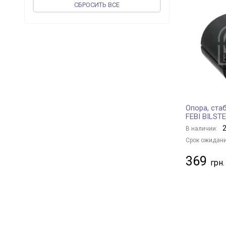
CБРОСИТЬ ВСЕ
SASIC
+ 199
DT Spare Parts
+ 2
SWAG
+ 433
STARLINE
+ 32
UCEL
+ 52
TOPRAN
+ 41
AUTOMEGA
+ 3
Опора, ста
LEMFÖRDER
+ 115
FEBI BILSTE
JP GROUP
+ 120
2
В наличии:
FORMPART
+ 8
Срок ожидани
vika
+ 45
369
APlus
+ 201
OSSCA
+ 1
CORTECO
+ 27
PROFIT
+ 6
ORIGINAL IMPERIUM
+ 104