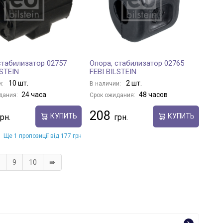
стабилизатор 02757
Опора, стабилизатор 02765
LSTEIN
FEBI BILSTEIN
10 шт.
2 шт.
и:
В наличии:
24 часа
48 часов
дания:
Срок ожидания:
208
КУПИТЬ
КУПИТЬ
Ще 1 пропозиції від 177 грн
9
10
⇛