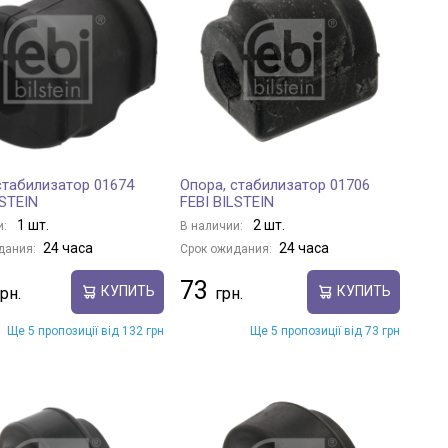
стабилизатор 01674
Опора, стабилизатор 01706
LSTEIN
FEBI BILSTEIN
1 шт.
2 шт.
и:
В наличии:
24 часа
24 часа
дания:
Срок ожидания:
73
КУПИТЬ
КУПИТЬ
Ще 5 пропозиції від 132 грн
Ще 5 пропозиції від 73 грн