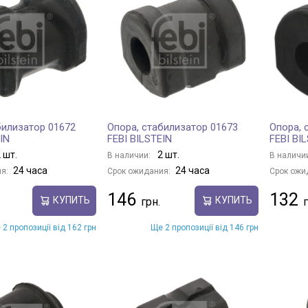
билизатор 01672
Опора, стабилизатор 01673
Опора, 
IN
FEBI BILSTEIN
FEBI BI
 шт.
2 шт.
В наличии:
В наличи
24 часа
24 часа
я:
Срок ожидания:
Срок ожи
146
132
КУПИТЬ
КУПИТЬ
 2 пропозиції від 162 грн
Ще 2 пропозиції від 146 грн