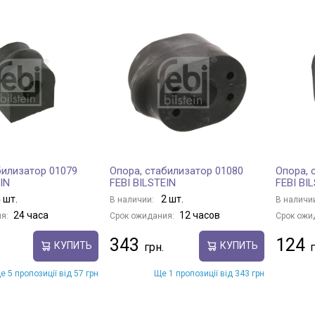
билизатор 01079
Опора, стабилизатор 01080
Опора, 
IN
FEBI BILSTEIN
FEBI BI
 шт.
2 шт.
В наличии:
В наличи
24 часа
12 часов
я:
Срок ожидания:
Срок ожи
343
124
КУПИТЬ
КУПИТЬ
е 5 пропозиції від 57 грн
Ще 1 пропозиції від 343 грн