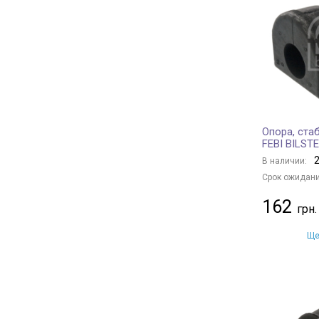
ASAM
+ 15
MAPCO
+ 3
ASMETAL
+ 63
BIRTH
+ 1
AIC
+ 7
GSP
+ 258
Опора, ста
NK
+ 7
FEBI BILSTE
AUGER
+ 9
2
В наличии:
METZGER
+ 5
Срок ожидани
AKRON-MALÒ
+ 1
162
HUTCHINSON
+ 102
OE Germany
+ 7
Ще
SIDEM
+ 535
FAG
+ 161
TRISCAN
+ 1
BOGE
+ 1