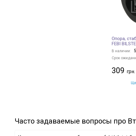
MONROE
+ 16
MEHA AUTOMOTIVE
+ 23
NIPPARTS
+ 84
SATO tech
+ 5
Опора, ста
TRIALLI
+ 2
FEBI BILSTE
REINHOCH
+ 113
5
В наличии:
JAPANPARTS
+ 181
Срок ожидани
TEKNOROT
+ 1
309
KAVO PARTS
+ 224
STC
+ 50
Ще
DELPHI
+ 185
SKF
+ 67
NTY
+ 1
BMW
+ 26
Часто задаваемые вопросы про Вту
MERCEDES-BENZ
+ 46
VAG
+ 67