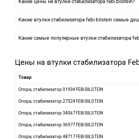
Какие цены на втулки стабилизатора febi bilstein?
VOLVO
+ 3
LAND ROVER
+ 12
Какие втулки стабилизатора febi bilstein самые д
FORD
+ 33
PORSCHE
+ 10
Опора, стабилизатор 27638 FEBI BILSTEIN
Какие самые популярные втулки стабилизатора febi 
CHRYSLER
+ 21
Опора, стабилизатор 42357 FEBI BILSTEIN
Опора, стабилизатор 12225 FEBI BILSTEIN
PEUGEOT
+ 11
Опора, стабилизатор 31345 FEBI BILSTEIN
MAZDA
+ 33
Опора, стабилизатор 31346 FEBI BILSTEIN
Цены на втулки стабилизатора Febi 
Опора, стабилизатор 07200 FEBI BILSTEIN
NISSAN
+ 99
Опора, стабилизатор 32073 FEBI BILSTEIN
HONDA
+ 58
Товар
Опора, стабилизатор 100923 FEBI BILSTEIN
HYUNDAI
+ 80
Опора, стабилизатор 01934 FEBI BILSTEIN
MITSUBISHI
+ 60
Опора, стабилизатор 27324 FEBI BILSTEIN
RENAULT
+ 36
OPEL
+ 10
Опора, стабилизатор 34067 FEBI BILSTEIN
GENERAL MOTORS
+ 18
Опора, стабилизатор 36977 FEBI BILSTEIN
SUBARU
+ 33
Опора, стабилизатор 48717 FEBI BILSTEIN
SUZUKI
+ 12