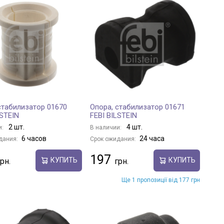
стабилизатор 01670
Опора, стабилизатор 01671
LSTEIN
FEBI BILSTEIN
2 шт.
4 шт.
и:
В наличии:
6 часов
24 часа
дания:
Срок ожидания:
197
КУПИТЬ
КУПИТЬ
Ще 1 пропозиції від 177 грн