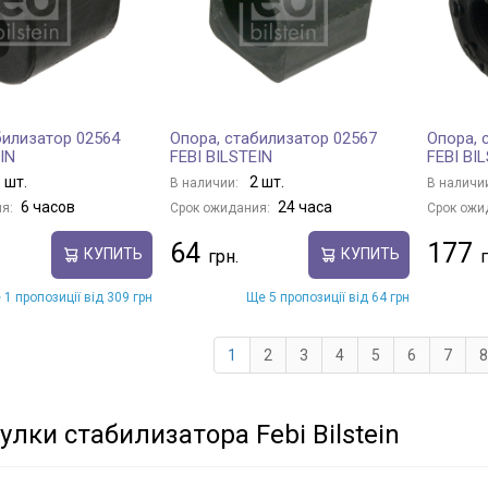
билизатор 02564
Опора, стабилизатор 02567
Опора, 
IN
FEBI BILSTEIN
FEBI BI
 шт.
2 шт.
В наличии:
В наличи
6 часов
24 часа
я:
Срок ожидания:
Срок ожи
64
177
КУПИТЬ
КУПИТЬ
 1 пропозиції від 309 грн
Ще 5 пропозиції від 64 грн
1
2
3
4
5
6
7
8
лки стабилизатора Febi Bilstein