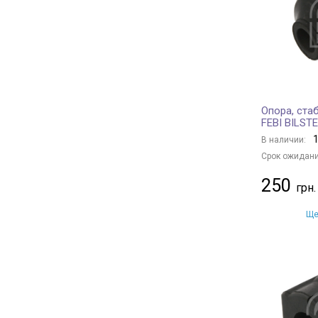
BLUE PRINT
+ 271
FEBEST
+ 340
MOOG
+ 251
GATES
+ 17
Borsehung
+ 4
Опора, ста
BAPMIC
+ 7
FEBI BILSTE
BSG
+ 21
1
В наличии:
BGA
+ 4
Срок ожидани
MANDO
+ 41
250
DAYCO
+ 87
OPTIMAL
+ 180
Ще
JAPKO
+ 177
ASHIKA
+ 80
CTR
+ 221
HERTH+BUSS JAKOPARTS
+ 55
YAMATO
+ 259