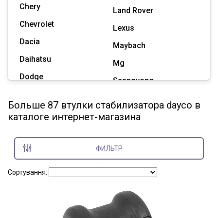
Chery
Land Rover
Chevrolet
Lexus
Dacia
Maybach
Daihatsu
Mg
Dodge
Ssangyong
Geely
Subaru
Больше 87 втулки стабилизатора dayco в
Great Wall
каталоге интернет-магазина
Tesla
Haval
Zaz
Hummer
ФИЛЬТР
Показать все марки
Сортування: