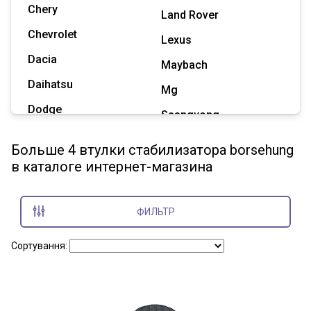
Chery
Land Rover
Chevrolet
Lexus
Dacia
Maybach
Daihatsu
Mg
Dodge
Ssangyong
Geely
Subaru
Больше 4 втулки стабилизатора borsehung
Great Wall
в каталоге интернет-магазина
Tesla
Haval
Zaz
Hummer
ФИЛЬТР
Показать все марки
Сортування: