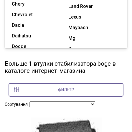
Chery
Land Rover
Chevrolet
Lexus
Dacia
Maybach
Daihatsu
Mg
Dodge
Ssangyong
Geely
Subaru
Больше 1 втулки стабилизатора boge в
Great Wall
каталоге интернет-магазина
Tesla
Haval
Zaz
Hummer
ФИЛЬТР
Показать все марки
Сортування: