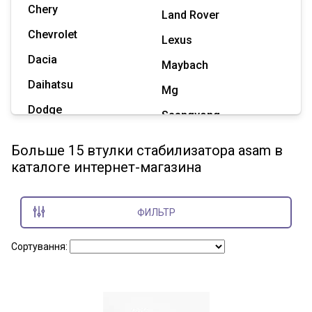
Chery
Land Rover
Chevrolet
Lexus
Dacia
Maybach
Daihatsu
Mg
Dodge
Ssangyong
Geely
Subaru
Больше 15 втулки стабилизатора asam в
Great Wall
каталоге интернет-магазина
Tesla
Haval
Zaz
Hummer
ФИЛЬТР
Показать все марки
Сортування: