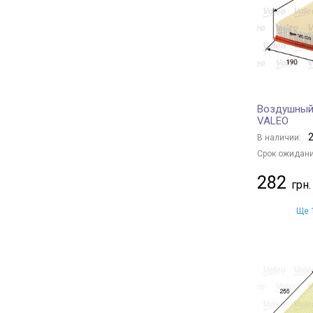
MANDO
+ 102
MECAFILTER
+ 1
JAPANPARTS
+ 446
AMC Filter
+ 7
HERTH+BUSS JAKOPARTS
+ 288
Воздушный
NIPPARTS
+ 88
VALEO
MAHLE
+ 486
2
В наличии:
KNECHT
+ 534
Срок ожидани
CLEAN FILTERS
+ 13
282
ALCO FILTER
+ 89
PURRO
+ 436
Ще 1
SOFIMA
+ 213
STARLINE
+ 237
SpeedMate
+ 1
FIAT
+ 5
IVECO
+ 5