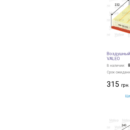
PURFLUX
+ 553
DENCKERMANN
+ 407
BLUE PRINT
+ 741
FILTRON
+ 32
FLEETGUARD
+ 12
TECNECO FILTERS
+ 8
Воздушный
Borsehung
+ 29
VALEO
JC PREMIUM
+ 285
8
В наличии:
BAPMIC
+ 11
Срок ожидани
BSG
+ 16
315
MANN-FILTER
+ 915
DONALDSON
+ 89
Ще
KAVO PARTS
+ 251
FRAM
+ 36
CHAMPION
+ 288
HENGST FILTER
+ 187