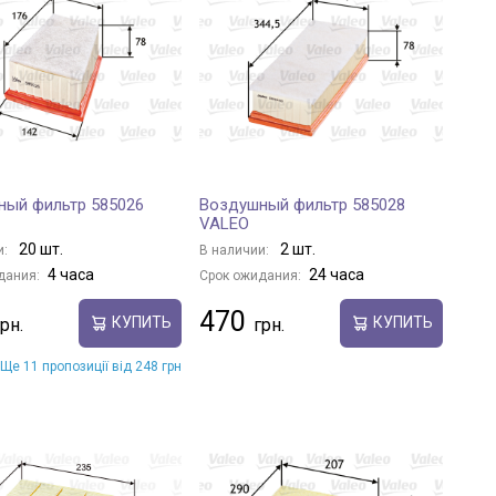
ный фильтр 585026
Воздушный фильтр 585028
VALEO
20 шт.
2 шт.
и:
В наличии:
4 часа
24 часа
дания:
Срок ожидания:
470
КУПИТЬ
КУПИТЬ
Ще 11 пропозиції від 248 грн