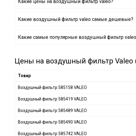
Какие цены на воздушный фильтр valeo?
CITROËN
+ 9
HONDA
+ 29
Какие воздушный фильтр valeo самые дешевые?
LAND ROVER
+ 8
PORSCHE
+ 7
Воздушный фильтр 585206 VALEO
Какие самые популярные воздушный фильтр valeo 
DAEWOO
+ 1
Воздушный фильтр 585315 VALEO
Воздушный фильтр 585284 VALEO
JAGUAR
+ 2
Воздушный фильтр 585227 VALEO
DAF
+ 2
Воздушный фильтр 585026 VALEO
Цены на воздушный фильтр Valeo (
Воздушный фильтр 585029 VALEO
OPEL
+ 7
Воздушный фильтр 585409 VALEO
SSANGYONG
+ 1
Товар
Воздушный фильтр 585420 VALEO
CITROËN/PEUGEOT
+ 14
Воздушный фильтр 585158 VALEO
BENTLEY
+ 6
Воздушный фильтр 585419 VALEO
Volkswagen
+ 4
GEELY
+ 2
Воздушный фильтр 585489 VALEO
CHERY
+ 5
Воздушный фильтр 585490 VALEO
CHRYSLER
+ 6
Воздушный фильтр 585742 VALEO
GREAT WALL
+ 1