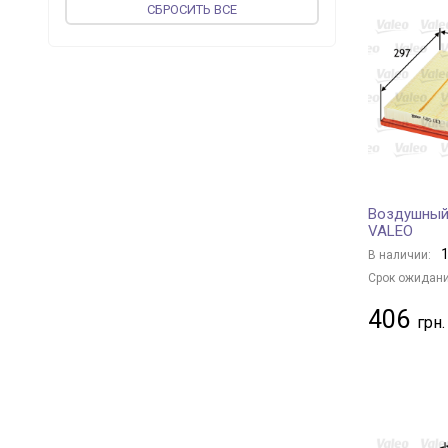
CБРОСИТЬ ВСЕ
vika
+ 63
DPA
+ 2
TOPRAN
+ 6
PROFIT
+ 267
MAGNETI MARELLI
+ 25
MEAT & DORIA
+ 217
ASHIKA
+ 185
Воздушный
JAPKO
+ 200
VALEO
METZGER
+ 1
1
В наличии:
UFI
+ 338
Срок ожидани
CONTINENTAL
+ 1
406
WIX FILTERS
+ 885
CORTECO
+ 5
KOLBENSCHMIDT
+ 160
MFILTER
+ 251
JS ASAKASHI
+ 63