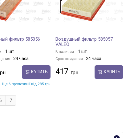
ный фильтр 585056
Воздушный фильтр 585057
VALEO
1 шт.
1 шт.
и:
В наличии:
24 часа
24 часа
дания:
Срок ожидания:
417
КУПИТЬ
КУПИТЬ
Ще 6 пропозиції від 285 грн
6
7