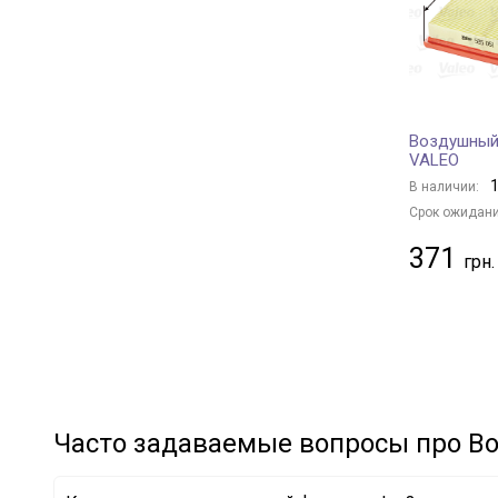
RENAULT
+ 49
TOYOTA
+ 61
HYUNDAI
+ 58
MITSUBISHI
+ 17
Воздушный
SUZUKI
+ 6
VALEO
NISSAN
+ 33
1
В наличии:
SUBARU
+ 3
Срок ожидани
MAZDA
+ 15
371
PEUGEOT
+ 23
FORD
+ 27
BMW
+ 56
MERCEDES-BENZ
+ 37
VAG
+ 98
GENERAL MOTORS
+ 10
Часто задаваемые вопросы про В
KIA
+ 6
VOLVO
+ 7