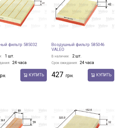
ный фильтр 585032
Воздушный фильтр 585046
VALEO
1 шт.
2 шт.
и:
В наличии:
24 часа
24 часа
дания:
Срок ожидания:
427
КУПИТЬ
КУПИТЬ