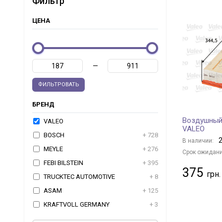
Фильтр
ЦЕНА
—
ФИЛЬТРОВАТЬ
БРЕНД
Воздушный
VALEO
VALEO
BOSCH
+ 728
2
В наличии:
MEYLE
+ 276
Срок ожидани
FEBI BILSTEIN
+ 395
375
TRUCKTEC AUTOMOTIVE
+ 8
ASAM
+ 125
KRAFTVOLL GERMANY
+ 3
JP GROUP
+ 47