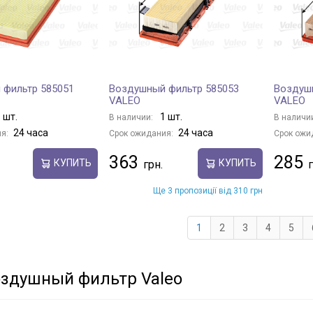
 фильтр 585051
Воздушный фильтр 585053
Воздуш
VALEO
VALEO
 шт.
1 шт.
В наличии:
В наличи
24 часа
24 часа
я:
Срок ожидания:
Срок ожи
363
285
КУПИТЬ
КУПИТЬ
Ще 3 пропозиції від 310 грн
1
2
3
4
5
оздушный фильтр Valeo