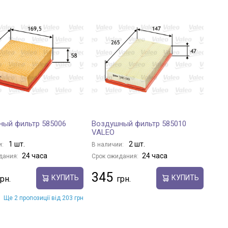
ный фильтр 585006
Воздушный фильтр 585010
VALEO
1 шт.
2 шт.
и:
В наличии:
24 часа
24 часа
дания:
Срок ожидания:
345
КУПИТЬ
КУПИТЬ
Ще 2 пропозиції від 203 грн