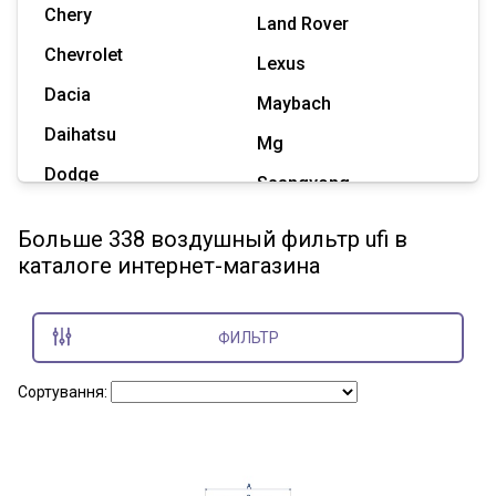
Chery
Land Rover
Chevrolet
Lexus
Dacia
Maybach
Daihatsu
Mg
Dodge
Ssangyong
Geely
Subaru
Больше 338 воздушный фильтр ufi в
Great Wall
каталоге интернет-магазина
Tesla
Haval
Zaz
Hummer
ФИЛЬТР
Показать все марки
Сортування: