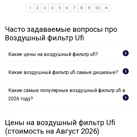
1
2
3
4
5
6
7
8
9
10
⇛
Часто задаваемые вопросы про
Воздушный фильтр Ufi
Какие цены на воздушный фильтр ufi?
Какие воздушный фильтр ufi самые дешевые?
Какие самые популярные воздушный фильтр ufi в
Воздушный фильтр 27.719.00 UFI
2026 году?
Воздушный фильтр 30.806.00 UFI
Воздушный фильтр 27.785.00 UFI
Воздушный фильтр 30.085.00 UFI
Воздушный фильтр 30.107.00 UFI
Цены на воздушный фильтр Ufi
Воздушный фильтр 30.133.00 UFI
(стоимость на Август 2026)
Воздушный фильтр 30.197.00 UFI