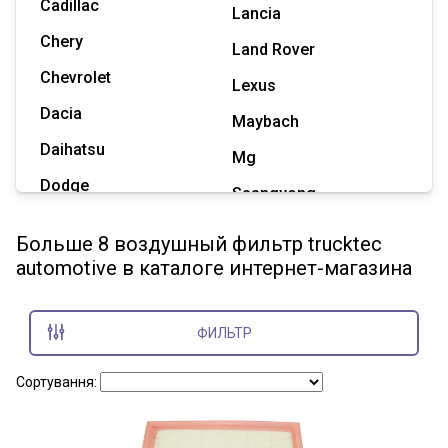
Cadillac
Lancia
Chery
Land Rover
Chevrolet
Lexus
Dacia
Maybach
Daihatsu
Mg
Dodge
Ssangyong
Geely
Subaru
Больше 8 воздушный фильтр trucktec
Great Wall
automotive в каталоге интернет-магазина
Tesla
Haval
Zaz
Hummer
ФИЛЬТР
Показать все марки
Сортування: