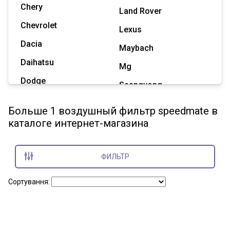
Chery
Land Rover
Chevrolet
Lexus
Dacia
Maybach
Daihatsu
Mg
Dodge
Ssangyong
Geely
Subaru
Больше 1 воздушный фильтр speedmate в
Great Wall
каталоге интернет-магазина
Tesla
Haval
Zaz
Hummer
ФИЛЬТР
Показать все марки
Сортування: