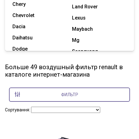
Chery
Land Rover
Chevrolet
Lexus
Dacia
Maybach
Daihatsu
Mg
Dodge
Ssangyong
Geely
Subaru
Больше 49 воздушный фильтр renault в
Great Wall
каталоге интернет-магазина
Tesla
Haval
Zaz
Hummer
ФИЛЬТР
Показать все марки
Сортування: