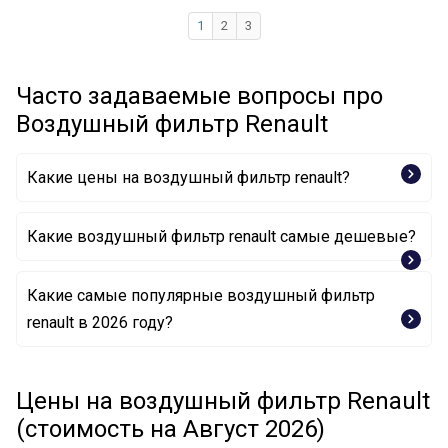
1
2
3
Часто задаваемые вопросы про
Воздушный фильтр Renault
Какие цены на воздушный фильтр renault?
Какие воздушный фильтр renault самые дешевые?
Какие самые популярные воздушный фильтр
Воздушный фильтр 77 01 037 174 RENAULT
renault в 2026 году?
Воздушный фильтр 82 00 371 661 RENAULT
Воздушный фильтр 82 00 371 661 RENAULT
Воздушный фильтр 8660003761 RENAULT
Цены на воздушный фильтр Renault
Воздушный фильтр 16 54 605 88R RENAULT
Воздушный фильтр 16 54 632 05R RENAULT
(стоимость на Август 2026)
Воздушный фильтр 16 54 677 51R RENAULT