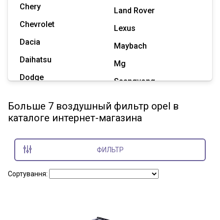
Chery
Land Rover
Chevrolet
Lexus
Dacia
Maybach
Daihatsu
Mg
Dodge
Ssangyong
Geely
Subaru
Больше 7 воздушный фильтр opel в
Great Wall
каталоге интернет-магазина
Tesla
Haval
Zaz
Hummer
ФИЛЬТР
Показать все марки
Сортування: