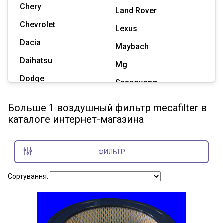
Chery
Land Rover
Chevrolet
Lexus
Dacia
Maybach
Daihatsu
Mg
Dodge
Ssangyong
Geely
Subaru
Больше 1 воздушный фильтр mecafilter в
Great Wall
каталоге интернет-магазина
Tesla
Haval
Zaz
Hummer
ФИЛЬТР
Показать все марки
Сортування: