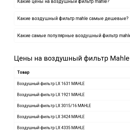
Какие цены на воздушный фильтр mahle?
CITROËN
+ 9
HONDA
+ 29
Какие воздушный фильтр mahle самые дешевые?
LAND ROVER
+ 8
PORSCHE
+ 7
Воздушный фильтр LX 4294 MAHLE
Какие самые популярные воздушный фильтр mahle
DAEWOO
+ 1
Воздушный фильтр LX 157 MAHLE
Воздушный фильтр LX 1049 MAHLE
JAGUAR
+ 2
Воздушный фильтр LX 2885 MAHLE
DAF
+ 2
Воздушный фильтр LX 673 MAHLE
Цены на воздушный фильтр Mahle 
Воздушный фильтр LX 1006/2D MAHLE
OPEL
+ 7
Воздушный фильтр LX 1983 MAHLE
SSANGYONG
+ 1
Товар
Воздушный фильтр LX 3233/6 MAHLE
CITROËN/PEUGEOT
+ 14
Воздушный фильтр LX 1631 MAHLE
BENTLEY
+ 6
Воздушный фильтр LX 1921 MAHLE
Volkswagen
+ 4
GEELY
+ 2
Воздушный фильтр LX 3015/16 MAHLE
CHERY
+ 5
Воздушный фильтр LX 3424 MAHLE
CHRYSLER
+ 6
Воздушный фильтр LX 4335 MAHLE
GREAT WALL
+ 1