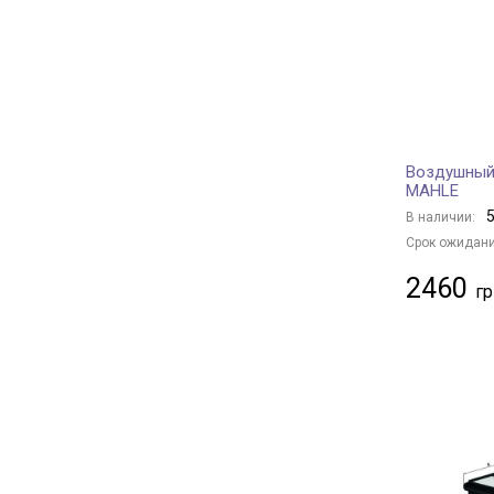
HENGST FILTER
+ 187
MANDO
+ 102
MECAFILTER
+ 1
JAPANPARTS
+ 446
AMC Filter
+ 7
Воздушный 
HERTH+BUSS JAKOPARTS
+ 288
MAHLE
NIPPARTS
+ 88
5
В наличии:
KNECHT
+ 534
Срок ожидани
CLEAN FILTERS
+ 13
2460
ALCO FILTER
+ 89
PURRO
+ 436
SOFIMA
+ 213
STARLINE
+ 237
SpeedMate
+ 1
FIAT
+ 5
IVECO
+ 5