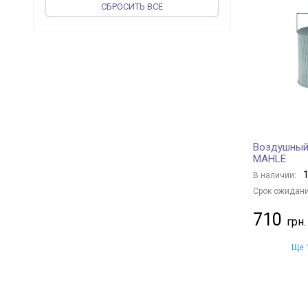
CБРОСИТЬ ВСЕ
vika
+ 63
DPA
+ 2
TOPRAN
+ 6
PROFIT
+ 267
MAGNETI MARELLI
+ 25
MEAT & DORIA
+ 217
ASHIKA
+ 185
Воздушный 
JAPKO
+ 200
MAHLE
METZGER
+ 1
1
В наличии:
UFI
+ 338
Срок ожидани
CONTINENTAL
+ 1
710
WIX FILTERS
+ 885
CORTECO
+ 5
Ще 1
KOLBENSCHMIDT
+ 160
VALEO
+ 128
MFILTER
+ 251