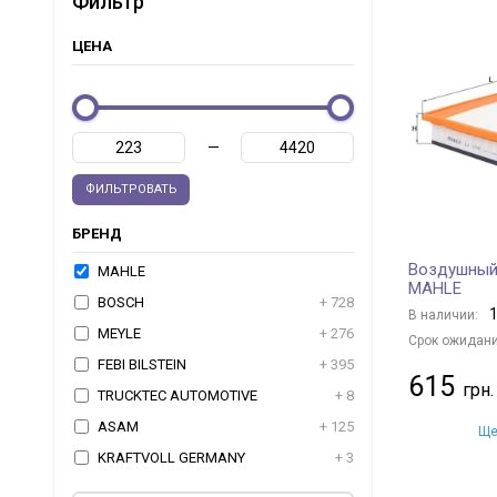
Фильтр
ЦЕНА
—
ФИЛЬТРОВАТЬ
БРЕНД
Воздушный 
MAHLE
MAHLE
BOSCH
+ 728
1
В наличии:
MEYLE
+ 276
Срок ожидани
FEBI BILSTEIN
+ 395
615
TRUCKTEC AUTOMOTIVE
+ 8
ASAM
+ 125
Ще
KRAFTVOLL GERMANY
+ 3
JP GROUP
+ 47