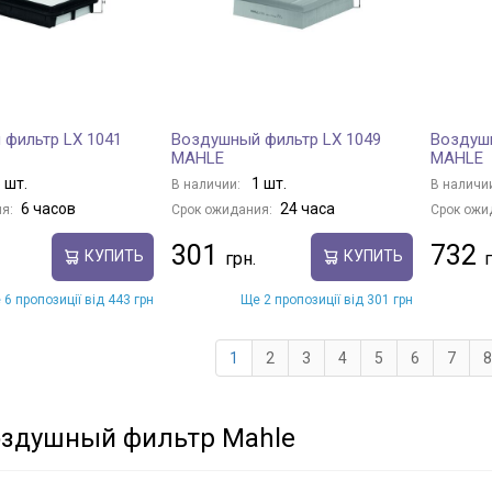
фильтр LX 1041
Воздушный фильтр LX 1049
Воздушн
MAHLE
MAHLE
 шт.
1 шт.
В наличии:
В наличи
6 часов
24 часа
я:
Срок ожидания:
Срок ожи
301
732
КУПИТЬ
КУПИТЬ
 6 пропозиції від 443 грн
Ще 2 пропозиції від 301 грн
1
2
3
4
5
6
7
8
оздушный фильтр Mahle