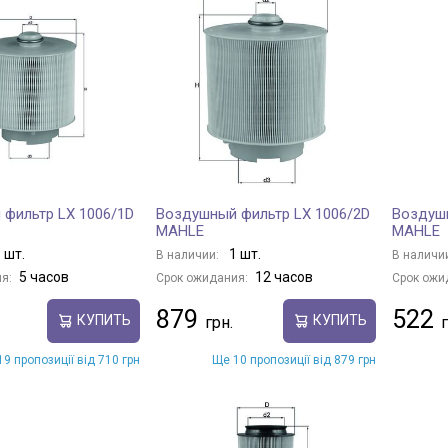
фильтр LX 1006/1D
Воздушный фильтр LX 1006/2D
Воздушн
MAHLE
MAHLE
 шт.
1 шт.
В наличии:
В наличи
5 часов
12 часов
я:
Срок ожидания:
Срок ожи
879
522
КУПИТЬ
КУПИТЬ
9 пропозиції від 710 грн
Ще 10 пропозиції від 879 грн