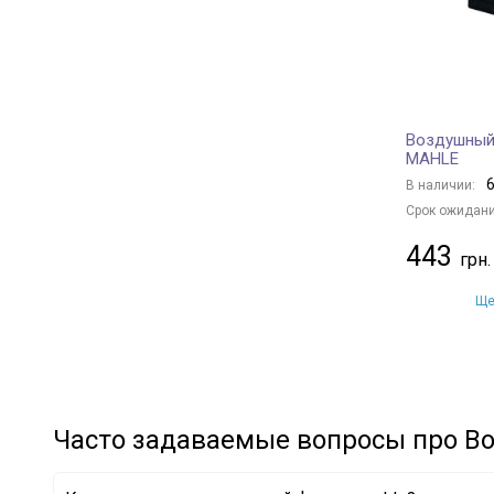
RENAULT
+ 49
TOYOTA
+ 61
HYUNDAI
+ 58
MITSUBISHI
+ 17
Воздушный 
SUZUKI
+ 6
MAHLE
NISSAN
+ 33
6
В наличии:
SUBARU
+ 3
Срок ожидани
MAZDA
+ 15
443
PEUGEOT
+ 23
FORD
+ 27
Ще
BMW
+ 56
MERCEDES-BENZ
+ 37
VAG
+ 98
GENERAL MOTORS
+ 10
Часто задаваемые вопросы про В
KIA
+ 6
VOLVO
+ 7