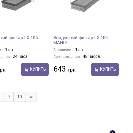
ый фильтр LX 105
Воздушный фильтр LX 106
MAHLE
1 шт.
1 шт.
и:
В наличии:
24 часа
48 часов
дания:
Срок ожидания:
643
КУПИТЬ
КУПИТЬ
9
10
⇛