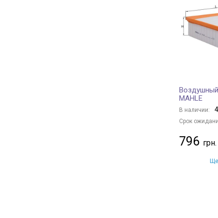
JS ASAKASHI
+ 63
PURFLUX
+ 553
DENCKERMANN
+ 407
BLUE PRINT
+ 741
FILTRON
+ 32
FLEETGUARD
+ 12
Воздушный 
TECNECO FILTERS
+ 8
MAHLE
Borsehung
+ 29
4
В наличии:
JC PREMIUM
+ 285
Срок ожидани
BAPMIC
+ 11
796
BSG
+ 16
MANN-FILTER
+ 915
Ще
DONALDSON
+ 89
KAVO PARTS
+ 251
FRAM
+ 36
CHAMPION
+ 288