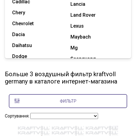
Cadillac
Lancia
Chery
Land Rover
Chevrolet
Lexus
Dacia
Maybach
Daihatsu
Mg
Dodge
Ssangyong
Geely
Subaru
Больше 3 воздушный фильтр kraftvoll
Great Wall
germany в каталоге интернет-магазина
Tesla
Haval
Zaz
Hummer
ФИЛЬТР
Показать все марки
Сортування: