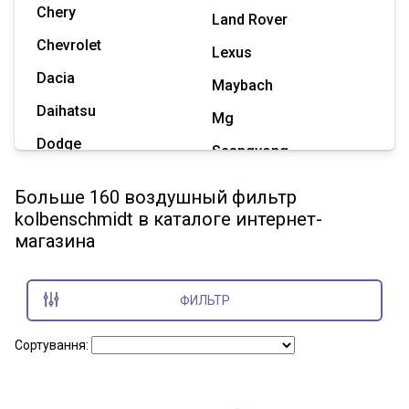
Chery
Land Rover
Chevrolet
Lexus
Dacia
Maybach
Daihatsu
Mg
Dodge
Ssangyong
Geely
Subaru
Больше 160 воздушный фильтр
Great Wall
kolbenschmidt в каталоге интернет-
Tesla
магазина
Haval
Zaz
Hummer
ФИЛЬТР
Показать все марки
Сортування: