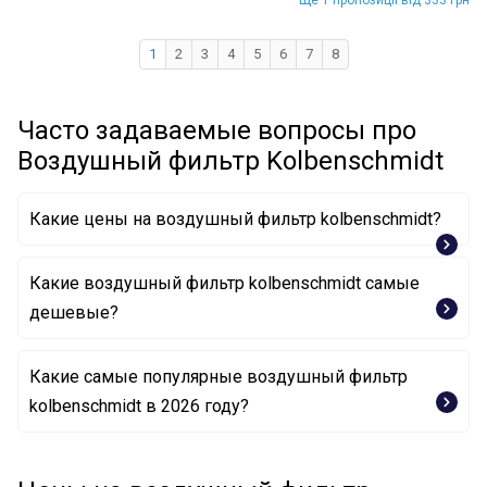
Ще 1 пропозиції від 333 грн
1
2
3
4
5
6
7
8
Часто задаваемые вопросы про
Воздушный фильтр Kolbenschmidt
Какие цены на воздушный фильтр kolbenschmidt?
Какие воздушный фильтр kolbenschmidt самые
дешевые?
Какие самые популярные воздушный фильтр
Воздушный фильтр 50014698 KOLBENSCHMIDT
kolbenschmidt в 2026 году?
Воздушный фильтр 50014691 KOLBENSCHMIDT
Воздушный фильтр 50013423/2 KOLBENSCHMIDT
Воздушный фильтр 50013681 KOLBENSCHMIDT