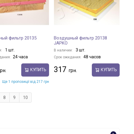
ный фильтр 20135
Воздушный фильтр 20138
JAPKO
1 шт.
3 шт.
и:
В наличии:
24 часа
48 часов
дания:
Срок ожидания:
317
КУПИТЬ
КУПИТЬ
Ще 1 пропозиції від 217 грн
8
9
10