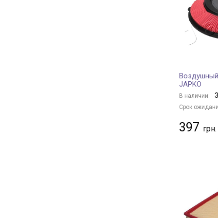
MANDO
+ 102
MECAFILTER
+ 1
JAPANPARTS
+ 446
AMC Filter
+ 7
HERTH+BUSS JAKOPARTS
+ 288
Воздушный
NIPPARTS
+ 88
JAPKO
MAHLE
+ 486
3
В наличии:
KNECHT
+ 534
Срок ожидани
CLEAN FILTERS
+ 13
397
ALCO FILTER
+ 89
PURRO
+ 436
SOFIMA
+ 213
STARLINE
+ 237
SpeedMate
+ 1
FIAT
+ 5
IVECO
+ 5