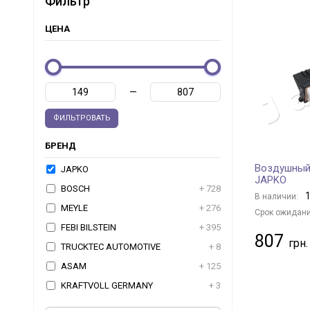
Фильтр
ЦЕНА
—
ФИЛЬТРОВАТЬ
БРЕНД
Воздушный
JAPKO
JAPKO
BOSCH
+ 728
1
В наличии:
MEYLE
+ 276
Срок ожидани
FEBI BILSTEIN
+ 395
807
TRUCKTEC AUTOMOTIVE
+ 8
ASAM
+ 125
KRAFTVOLL GERMANY
+ 3
JP GROUP
+ 47