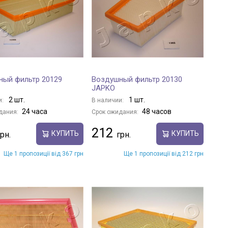
ный фильтр 20129
Воздушный фильтр 20130
JAPKO
2 шт.
1 шт.
и:
В наличии:
24 часа
48 часов
дания:
Срок ожидания:
212
КУПИТЬ
КУПИТЬ
Ще 1 пропозиції від 367 грн
Ще 1 пропозиції від 212 грн