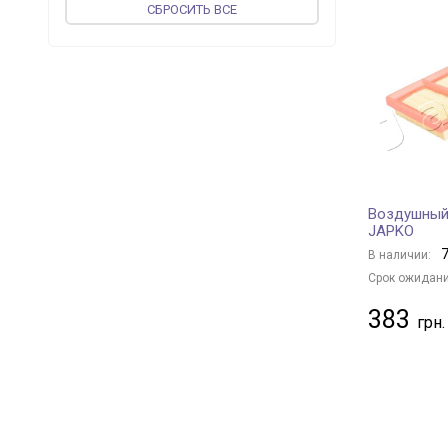
CБРОСИТЬ ВСЕ
vika
+ 63
DPA
+ 2
TOPRAN
+ 6
PROFIT
+ 267
MAGNETI MARELLI
+ 25
MEAT & DORIA
+ 217
ASHIKA
+ 185
Воздушный
METZGER
+ 1
JAPKO
UFI
+ 338
7
В наличии:
CONTINENTAL
+ 1
Срок ожидани
WIX FILTERS
+ 885
383
CORTECO
+ 5
KOLBENSCHMIDT
+ 160
VALEO
+ 128
MFILTER
+ 251
JS ASAKASHI
+ 63