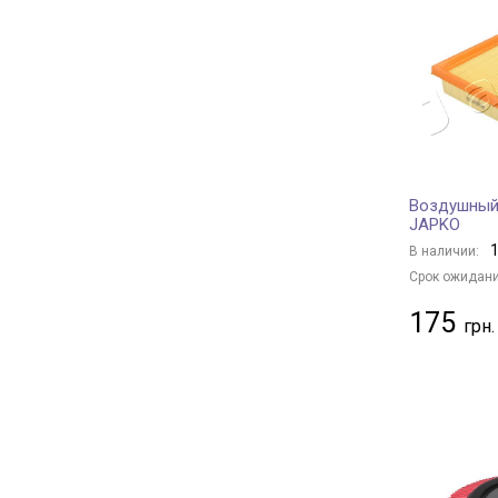
PURFLUX
+ 553
DENCKERMANN
+ 408
BLUE PRINT
+ 741
FILTRON
+ 32
FLEETGUARD
+ 12
TECNECO FILTERS
+ 8
Воздушный
Borsehung
+ 29
JAPKO
JC PREMIUM
+ 285
1
В наличии:
BAPMIC
+ 11
Срок ожидани
BSG
+ 16
175
MANN-FILTER
+ 915
DONALDSON
+ 89
KAVO PARTS
+ 251
FRAM
+ 36
CHAMPION
+ 288
HENGST FILTER
+ 187