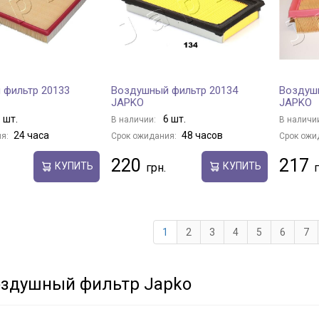
 фильтр 20133
Воздушный фильтр 20134
Воздуш
JAPKO
JAPKO
 шт.
6 шт.
В наличии:
В наличи
24 часа
48 часов
я:
Срок ожидания:
Срок ожи
220
217
КУПИТЬ
КУПИТЬ
1
2
3
4
5
6
7
оздушный фильтр Japko