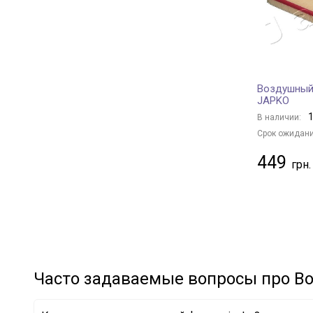
RENAULT
+ 49
TOYOTA
+ 60
HYUNDAI
+ 58
MITSUBISHI
+ 18
Воздушный
SUZUKI
+ 6
JAPKO
NISSAN
+ 33
1
В наличии:
SUBARU
+ 3
Срок ожидани
MAZDA
+ 15
449
PEUGEOT
+ 23
FORD
+ 27
BMW
+ 56
MERCEDES-BENZ
+ 37
VAG
+ 98
GENERAL MOTORS
+ 10
Часто задаваемые вопросы про В
KIA
+ 6
VOLVO
+ 7