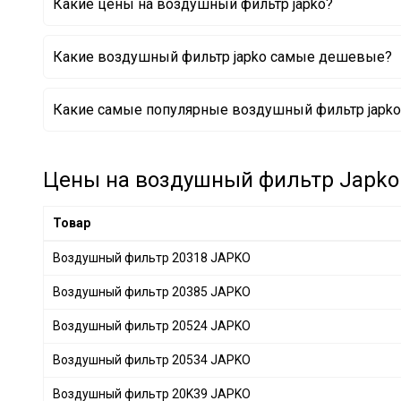
Какие цены на воздушный фильтр japko?
CITROËN
+ 9
HONDA
+ 29
Какие воздушный фильтр japko самые дешевые?
LAND ROVER
+ 8
PORSCHE
+ 7
Воздушный фильтр 20286 JAPKO
Какие самые популярные воздушный фильтр japko 
DAEWOO
+ 1
Воздушный фильтр 20196 JAPKO
Воздушный фильтр 20149 JAPKO
JAGUAR
+ 2
DAF
+ 2
Цены на воздушный фильтр Japko 
OPEL
+ 7
SSANGYONG
+ 1
Товар
CITROËN/PEUGEOT
+ 14
Воздушный фильтр 20318 JAPKO
BENTLEY
+ 6
Воздушный фильтр 20385 JAPKO
Volkswagen
+ 4
GEELY
+ 2
Воздушный фильтр 20524 JAPKO
CHERY
+ 5
Воздушный фильтр 20534 JAPKO
CHRYSLER
+ 6
Воздушный фильтр 20K39 JAPKO
GREAT WALL
+ 1