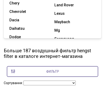
Chery
Land Rover
Chevrolet
Lexus
Dacia
Maybach
Daihatsu
Mg
Dodge
Ssangyong
Geely
Subaru
Больше 187 воздушный фильтр hengst
Great Wall
filter в каталоге интернет-магазина
Tesla
Haval
Zaz
Hummer
ФИЛЬТР
Показать все марки
Сортування: