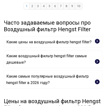
1
2
3
4
5
6
7
8
9
10
Часто задаваемые вопросы про
Воздушный фильтр Hengst Filter
Какие цены на воздушный фильтр hengst filter?
Какие воздушный фильтр hengst filter самые
дешевые?
Какие самые популярные воздушный фильтр
Воздушный фильтр E763L HENGST FILTER
hengst filter в 2026 году?
Воздушный фильтр E417L HENGST FILTER
Воздушный фильтр E1144L HENGST FILTER
Воздушный фильтр E1126L HENGST FILTER
Цены на воздушный фильтр Hengst
Воздушный фильтр E173L HENGST FILTER