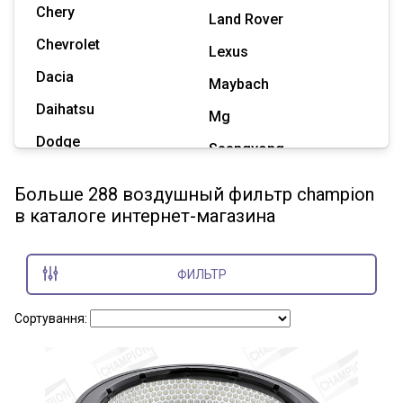
Chery
Land Rover
Chevrolet
Lexus
Dacia
Maybach
Daihatsu
Mg
Dodge
Ssangyong
Geely
Subaru
Больше 288 воздушный фильтр champion
Great Wall
в каталоге интернет-магазина
Tesla
Haval
Zaz
Hummer
ФИЛЬТР
Показать все марки
Сортування: