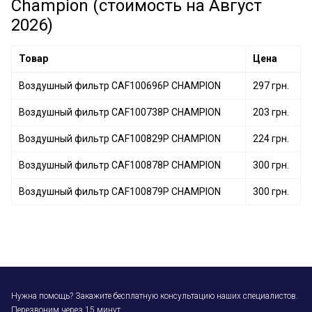
Champion (стоимость на Август
Воздушный фильтр CAF100468C CHAMPION
2026)
Воздушный фильтр CAF100866P CHAMPION
Товар
Цена
Воздушный фильтр CAF100696P CHAMPION
297 грн.
Воздушный фильтр CAF100738P CHAMPION
203 грн.
Воздушный фильтр CAF100829P CHAMPION
224 грн.
Воздушный фильтр CAF100878P CHAMPION
300 грн.
Воздушный фильтр CAF100879P CHAMPION
300 грн.
Нужна помощь? Закажите бесплатную консультацию наших специалистов.
Перезвоним через 15 минут.