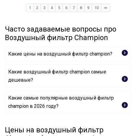
1
2
3
4
5
6
7
8
9
10
⇛
Часто задаваемые вопросы про
Воздушный фильтр Champion
Какие цены на воздушный фильтр champion?
Какие воздушный фильтр champion самые
дешевые?
Какие самые популярные воздушный фильтр
Воздушный фильтр U566/606 CHAMPION
champion в 2026 году?
Воздушный фильтр W203/606 CHAMPION
Воздушный фильтр CAF100814P CHAMPION
Воздушный фильтр CAF100836P CHAMPION
Цены на воздушный фильтр
Воздушный фильтр U542/606 CHAMPION
Воздушный фильтр CAF100463C CHAMPION