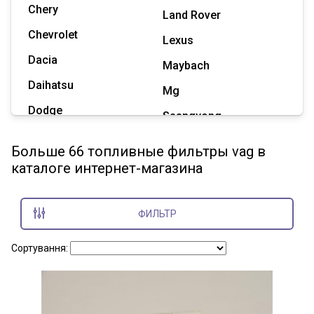
Chery
Land Rover
Chevrolet
Lexus
Dacia
Maybach
Daihatsu
Mg
Dodge
Ssangyong
Geely
Subaru
Больше 66 топливные фильтры vag в
Great Wall
каталоге интернет-магазина
Tesla
Haval
Zaz
Hummer
ФИЛЬТР
Показать все марки
Сортування: