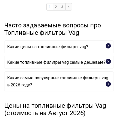
1
2
3
4
Часто задаваемые вопросы про
Топливные фильтры Vag
Какие цены на топливные фильтры vag?
Какие топливные фильтры vag самые дешевые?
Какие самые популярные топливные фильтры vag
Топливный фильтр 3B0819817 VAG
в 2026 году?
Топливный фильтр 6N0 201 511 A VAG
Топливный фильтр 5Q0 127 177 VAG
Топливный фильтр 4E0 201 511 A VAG
Цены на топливные фильтры Vag
(стоимость на Август 2026)