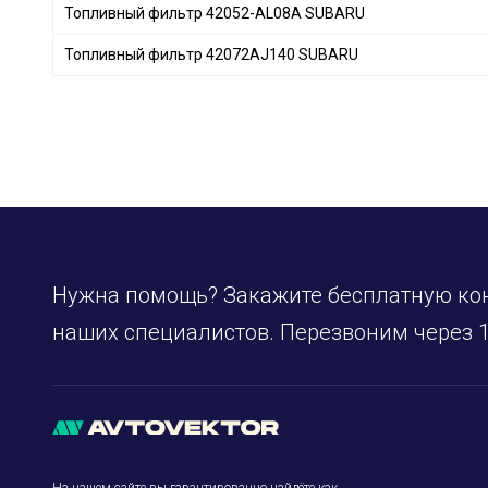
Топливный фильтр 42052-AL08A SUBARU
PEUGEOT
+ 19
NISSAN
+ 11
Топливный фильтр 42072AJ140 SUBARU
RENAULT
+ 50
MERCEDES-BENZ
+ 30
OPEL
+ 6
VOLVO
+ 12
TOYOTA
+ 50
MITSUBISHI
+ 23
HONDA
+ 7
Нужна помощь? Закажите бесплатную ко
MAZDA
+ 14
наших специалистов. Перезвоним через 1
FORD
+ 25
FIAT
+ 3
HYUNDAI
+ 54
BMW
+ 7
CHERY
+ 3
IVECO
+ 15