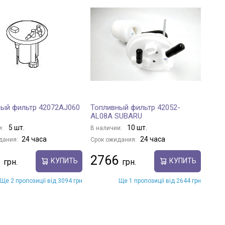
ый фильтр 42072AJ060
Топливный фильтр 42052-
AL08A SUBARU
5 шт.
10 шт.
и:
В наличии:
24 часа
24 часа
дания:
Срок ожидания:
2766
КУПИТЬ
КУПИТЬ
Ще 2 пропозиції від 3094 грн
Ще 1 пропозиції від 2644 грн