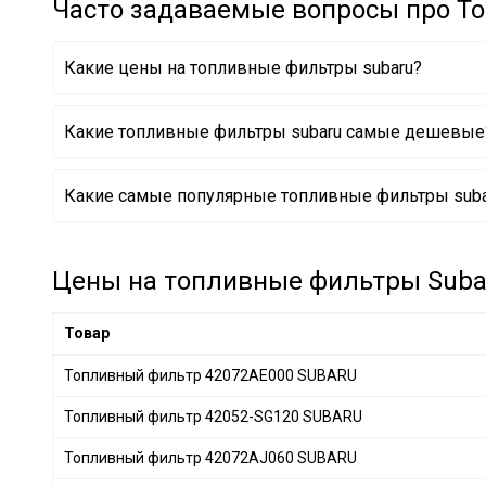
Часто задаваемые вопросы про Т
JS ASAKASHI
+ 39
ALCO FILTER
+ 6
Какие цены на топливные фильтры subaru?
FLEETGUARD
+ 46
TECNECO FILTERS
+ 8
Какие топливные фильтры subaru самые дешевые
HERTH+BUSS JAKOPARTS
+ 120
NIPPARTS
+ 91
Топливный фильтр 42072 AA121 SUBARU
Какие самые популярные топливные фильтры subar
KNECHT
+ 304
Топливный фильтр 42072AE000 SUBARU
Топливный фильтр 42072AG16A SUBARU
MAHLE
+ 305
AMC Filter
+ 4
Цены на топливные фильтры Subar
DONALDSON
+ 116
FILTRON
+ 11
Товар
PURRO
+ 96
Топливный фильтр 42072AE000 SUBARU
SOFIMA
+ 191
Топливный фильтр 42052-SG120 SUBARU
STARLINE
+ 82
STC
+ 1
Топливный фильтр 42072AJ060 SUBARU
CITROËN
+ 13