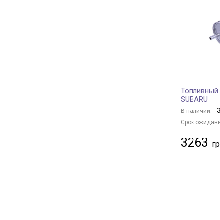
Borsehung
+ 27
JC PREMIUM
+ 135
BAPMIC
+ 1
MFILTER
+ 32
MANN-FILTER
+ 484
BSG
+ 9
Топливный 
FRAM
+ 41
SUBARU
PURFLUX
+ 251
3
В наличии:
CHAMPION
+ 127
Срок ожидани
KAVO PARTS
+ 123
3263
CLEAN FILTERS
+ 12
HENGST FILTER
+ 131
MANDO
+ 31
DELPHI
+ 158
KAMOKA
+ 3
JAPANPARTS
+ 225