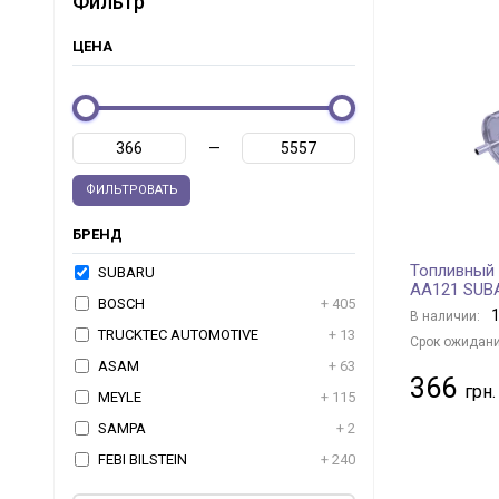
Фильтр
ЦЕНА
—
ФИЛЬТРОВАТЬ
БРЕНД
Топливный 
SUBARU
AA121 SUB
BOSCH
+ 405
1
В наличии:
TRUCKTEC AUTOMOTIVE
+ 13
Срок ожидани
ASAM
+ 63
366
MEYLE
+ 115
SAMPA
+ 2
FEBI BILSTEIN
+ 240
ASHIKA
+ 86