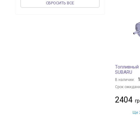
CБРОСИТЬ ВСЕ
TOPRAN
+ 5
JP GROUP
+ 56
vika
+ 52
MAGNETI MARELLI
+ 16
PROFIT
+ 109
MEAT & DORIA
+ 111
UFI
+ 236
Топливный
JAPKO
+ 96
SUBARU
WIX FILTERS
+ 381
1
В наличии:
PIERBURG
+ 1
Срок ожидани
KOLBENSCHMIDT
+ 142
2404
VALEO
+ 46
MAPCO
+ 1
Ще 2
AUGER
+ 1
DENCKERMANN
+ 200
BLUE PRINT
+ 319