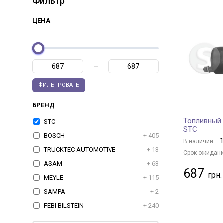
Фильтр
ЦЕНА
—
ФИЛЬТРОВАТЬ
БРЕНД
Топливный 
STC
STC
BOSCH
+ 405
1
В наличии:
TRUCKTEC AUTOMOTIVE
+ 13
Срок ожидани
ASAM
+ 63
687
MEYLE
+ 115
SAMPA
+ 2
FEBI BILSTEIN
+ 240
ASHIKA
+ 86