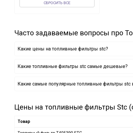
CБРОСИТЬ ВСЕ
TOPRAN
+ 5
JP GROUP
+ 56
vika
+ 52
Часто задаваемые вопросы про Т
MAGNETI MARELLI
+ 16
PROFIT
+ 109
MEAT & DORIA
+ 111
Какие цены на топливные фильтры stc?
UFI
+ 236
JAPKO
+ 96
Какие топливные фильтры stc самые дешевые?
WIX FILTERS
+ 381
Топливный фильтр T405390 STC
PIERBURG
+ 1
Какие самые популярные топливные фильтры stc в
KOLBENSCHMIDT
+ 142
VALEO
+ 46
Цены на топливные фильтры Stc (с
MAPCO
+ 1
AUGER
+ 1
Товар
DENCKERMANN
+ 200
BLUE PRINT
+ 319
Топливный фильтр T405390 STC