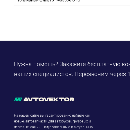
Borsehung
+ 27
JC PREMIUM
+ 135
BAPMIC
+ 1
MFILTER
+ 32
MANN-FILTER
+ 484
BSG
+ 9
FRAM
+ 41
Нужна помощь? Закажите бесплатную ко
PURFLUX
+ 251
CHAMPION
+ 127
наших специалистов. Перезвоним через 1
KAVO PARTS
+ 123
CLEAN FILTERS
+ 12
HENGST FILTER
+ 131
MANDO
+ 31
DELPHI
+ 158
На нашем сайте вы гарантированно найдёте как
KAMOKA
+ 3
новые, автозапчасти для автобусов, грузовых и
легковых машин. Над правильным и актуальным
JAPANPARTS
+ 225