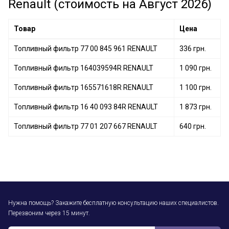
Renault (стоимость на Август 2026)
Топливный фильтр 164004395R RENAULT
Топливный фильтр 165571618R RENAULT
Товар
Цена
Топливный фильтр 77 00 845 961 RENAULT
336 грн.
Топливный фильтр 164039594R RENAULT
1 090 грн.
Топливный фильтр 165571618R RENAULT
1 100 грн.
Топливный фильтр 16 40 093 84R RENAULT
1 873 грн.
Топливный фильтр 77 01 207 667 RENAULT
640 грн.
Нужна помощь? Закажите бесплатную консультацию наших специалистов.
Перезвоним через 15 минут.