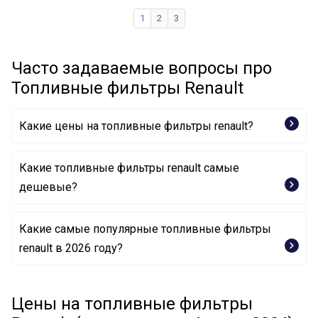
1
2
3
Часто задаваемые вопросы про
Топливные фильтры Renault
Какие цены на топливные фильтры renault?
Какие топливные фильтры renault самые
дешевые?
Какие самые популярные топливные фильтры
Топливный фильтр 77 01 061 576 RENAULT
renault в 2026 году?
Топливный фильтр 77 00 845 961 RENAULT
Топливный фильтр 16 40 008 84R RENAULT
Топливный фильтр 16 40 093 84R RENAULT
Цены на топливные фильтры
Топливный фильтр 77 01 068 107 RENAULT
Топливный фильтр 16 40 021 37R RENAULT