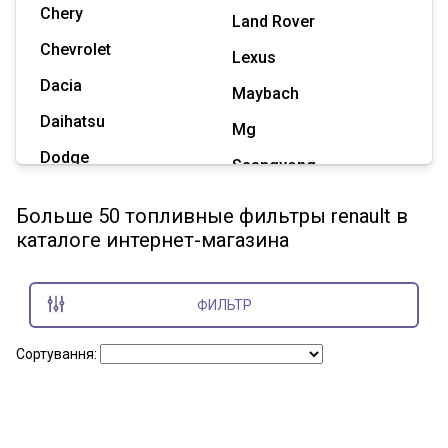
Chery
Land Rover
Chevrolet
Lexus
Dacia
Maybach
Daihatsu
Mg
Dodge
Ssangyong
Geely
Subaru
Больше 50 топливные фильтры renault в
Great Wall
каталоге интернет-магазина
Tesla
Haval
Zaz
Hummer
ФИЛЬТР
Показать все марки
Сортування: