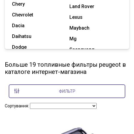
Chery
Land Rover
Chevrolet
Lexus
Dacia
Maybach
Daihatsu
Mg
Dodge
Ssangyong
Geely
Subaru
Больше 19 топливные фильтры peugeot в
Great Wall
каталоге интернет-магазина
Tesla
Haval
Zaz
Hummer
ФИЛЬТР
Показать все марки
Сортування: