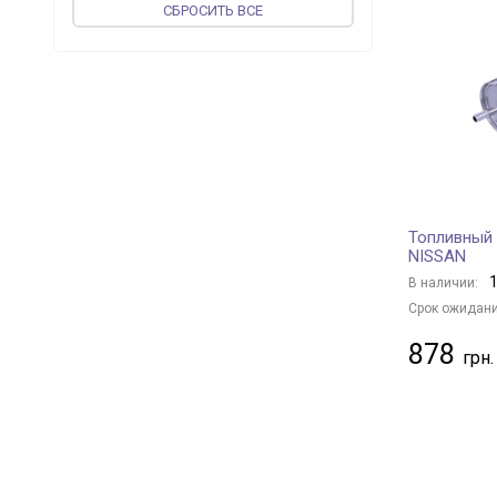
CБРОСИТЬ ВСЕ
TOPRAN
+ 5
JP GROUP
+ 56
vika
+ 52
MAGNETI MARELLI
+ 16
PROFIT
+ 109
MEAT & DORIA
+ 111
UFI
+ 236
Топливный 
JAPKO
+ 96
NISSAN
WIX FILTERS
+ 381
1
В наличии:
PIERBURG
+ 1
Срок ожидани
KOLBENSCHMIDT
+ 142
878
VALEO
+ 46
MAPCO
+ 1
AUGER
+ 1
DENCKERMANN
+ 200
BLUE PRINT
+ 319