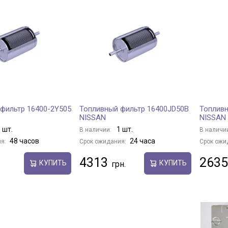
фильтр 16400-2Y505
Топливный фильтр 16400JD50B
Топливн
NISSAN
NISSAN
 шт.
1 шт.
В наличии:
В наличи
48 часов
24 часа
я:
Срок ожидания:
Срок ожи
4313
2635
КУПИТЬ
КУПИТЬ