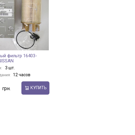
ый фильтр 16403-
NISSAN
3 шт.
и:
12 часов
дания:
КУПИТЬ