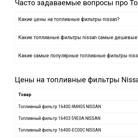
Часто задаваемые вопросы про Т
JS ASAKASHI
+ 39
ALCO FILTER
+ 6
Какие цены на топливные фильтры nissan?
FLEETGUARD
+ 46
TECNECO FILTERS
+ 8
Какие топливные фильтры nissan самые дешевые
HERTH+BUSS JAKOPARTS
+ 120
NIPPARTS
+ 91
Топливный фильтр 1640041BX0 NISSAN
Какие самые популярные топливные фильтры nissa
KNECHT
+ 304
Топливный фильтр 16400 4M405 NISSAN
Топливный фильтр 16400-2Y505 NISSAN
MAHLE
+ 305
Топливный фильтр 16400JY00D NISSAN
AMC Filter
+ 4
Цены на топливные фильтры Nissan
DONALDSON
+ 116
FILTRON
+ 11
Товар
PURRO
+ 96
Топливный фильтр 16400 4M405 NISSAN
SOFIMA
+ 191
Топливный фильтр 16403 59E0A NISSAN
STARLINE
+ 82
STC
+ 1
Топливный фильтр 16400-EC00C NISSAN
CITROËN
+ 13