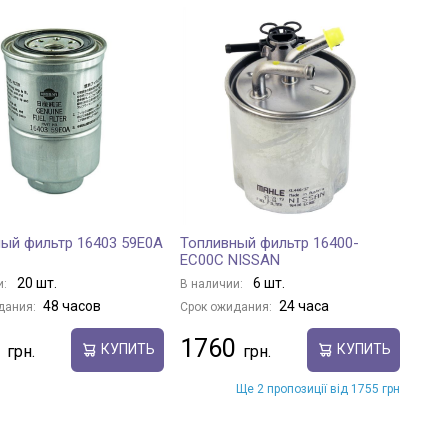
ый фильтр 16403 59E0A
Топливный фильтр 16400-
EC00C NISSAN
20 шт.
6 шт.
и:
В наличии:
48 часов
24 часа
дания:
Срок ожидания:
1760
КУПИТЬ
КУПИТЬ
Ще 2 пропозиції від 1755 грн