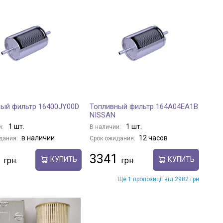
ый фильтр 16400JY00D
Топливный фильтр 164A04EA1B
NISSAN
1 шт.
1 шт.
и:
В наличии:
в наличии
12 часов
дания:
Срок ожидания:
3341
КУПИТЬ
КУПИТЬ
Ще 1 пропозиції від 2982 грн