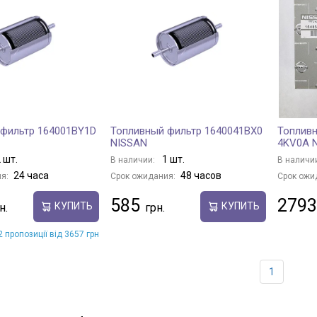
фильтр 164001BY1D
Топливный фильтр 1640041BX0
Топливн
NISSAN
4KV0A 
 шт.
1 шт.
В наличии:
В наличи
24 часа
48 часов
я:
Срок ожидания:
Срок ожи
585
2793
КУПИТЬ
КУПИТЬ
 пропозиції від 3657 грн
1