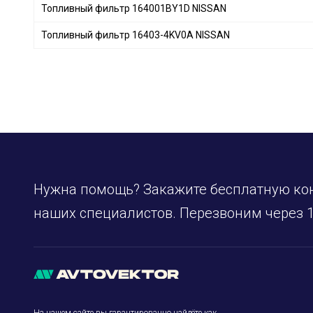
Топливный фильтр 164001BY1D NISSAN
PEUGEOT
+ 19
RENAULT
+ 50
Топливный фильтр 16403-4KV0A NISSAN
MERCEDES-BENZ
+ 30
OPEL
+ 6
VOLVO
+ 12
TOYOTA
+ 50
MITSUBISHI
+ 23
HONDA
+ 7
MAZDA
+ 14
Нужна помощь? Закажите бесплатную ко
FORD
+ 25
наших специалистов. Перезвоним через 1
FIAT
+ 3
SUBARU
+ 9
HYUNDAI
+ 54
BMW
+ 7
CHERY
+ 3
IVECO
+ 15