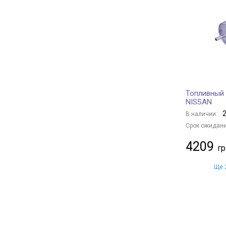
Borsehung
+ 27
JC PREMIUM
+ 135
BAPMIC
+ 1
MFILTER
+ 32
MANN-FILTER
+ 484
BSG
+ 9
Топливный 
FRAM
+ 41
NISSAN
PURFLUX
+ 251
2
В наличии:
CHAMPION
+ 127
Срок ожидани
KAVO PARTS
+ 123
4209
CLEAN FILTERS
+ 12
HENGST FILTER
+ 131
Ще 2
MANDO
+ 31
DELPHI
+ 158
KAMOKA
+ 3
JAPANPARTS
+ 225