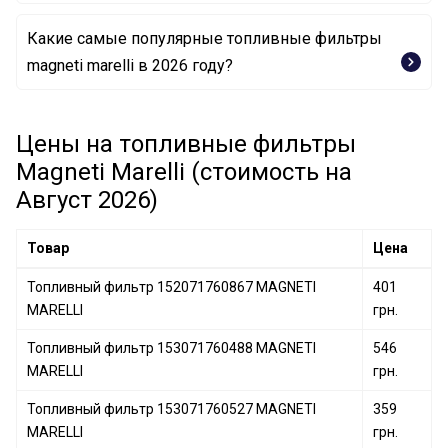
Какие самые популярные топливные фильтры
Топливный фильтр 152071760865 MAGNETI MARELLI
magneti marelli в 2026 году?
Топливный фильтр 153071760527 MAGNETI MARELLI
Топливный фильтр 153071760647 MAGNETI MARELLI
Топливный фильтр 153071762473 MAGNETI MARELLI
Цены на топливные фильтры
Топливный фильтр 152071761685 MAGNETI MARELLI
Magneti Marelli (стоимость на
Август 2026)
Товар
Цена
Топливный фильтр 152071760867 MAGNETI
401
MARELLI
грн.
Топливный фильтр 153071760488 MAGNETI
546
MARELLI
грн.
Топливный фильтр 153071760527 MAGNETI
359
MARELLI
грн.