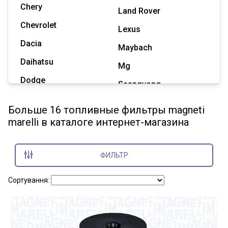
Chery
Land Rover
Chevrolet
Lexus
Dacia
Maybach
Daihatsu
Mg
Dodge
Ssangyong
Geely
Subaru
Больше 16 топливные фильтры magneti
Great Wall
marelli в каталоге интернет-магазина
Tesla
Haval
Zaz
Hummer
ФИЛЬТР
Показать все марки
Сортування: