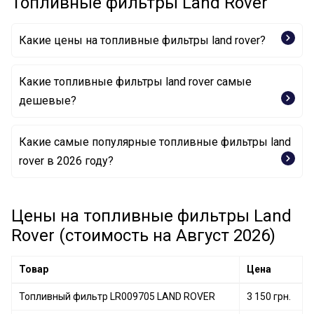
Топливные фильтры Land Rover
Какие цены на топливные фильтры land rover?
Какие топливные фильтры land rover самые
дешевые?
Какие самые популярные топливные фильтры land
Топливный фильтр WFL100160 LAND ROVER
rover в 2026 году?
Топливный фильтр LR009705 LAND ROVER
Цены на топливные фильтры Land
Топливный фильтр LR 103234 LAND ROVER
Rover (стоимость на Август 2026)
Товар
Цена
Топливный фильтр LR009705 LAND ROVER
3 150 грн.