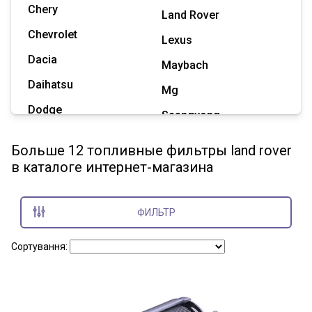
Chery
Land Rover
Chevrolet
Lexus
Dacia
Maybach
Daihatsu
Mg
Dodge
Ssangyong
Geely
Subaru
Больше 12 топливные фильтры land rover
Great Wall
в каталоге интернет-магазина
Tesla
Haval
Zaz
Hummer
ФИЛЬТР
Показать все марки
Сортування: