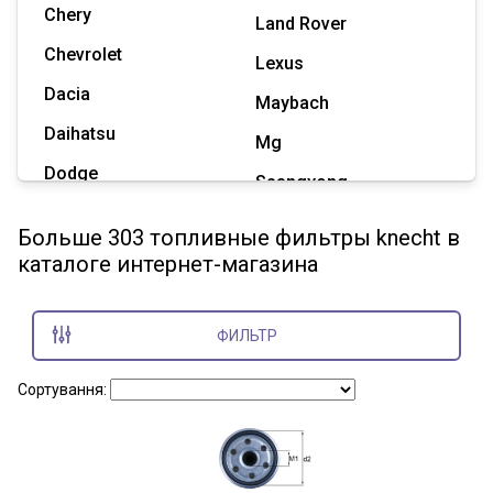
Chery
Land Rover
Chevrolet
Lexus
Dacia
Maybach
Daihatsu
Mg
Dodge
Ssangyong
Geely
Subaru
Больше 303 топливные фильтры knecht в
Great Wall
каталоге интернет-магазина
Tesla
Haval
Zaz
Hummer
ФИЛЬТР
Показать все марки
Сортування: