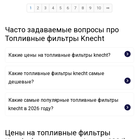
1
2
3
4
5
6
7
8
9
10
⇛
Часто задаваемые вопросы про
Топливные фильтры Knecht
Какие цены на топливные фильтры knecht?
Какие топливные фильтры knecht самые
дешевые?
Какие самые популярные топливные фильтры
Топливный фильтр KL 13 OF KNECHT
knecht в 2026 году?
Топливный фильтр KL 26 OF KNECHT
Топливный фильтр KL 15 OF KNECHT
Топливный фильтр KX 81D KNECHT
Топливный фильтр KL 79 KNECHT
Цены на топливные фильтры
Топливный фильтр KC 208 KNECHT