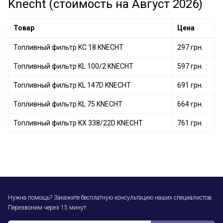
Knecht (стоимость на Август 2026)
Топливный фильтр KL 914 KNECHT
Топливный фильтр KC 226 KNECHT
Товар
Цена
Топливный фильтр KC 18 KNECHT
297 грн.
Топливный фильтр KL 100/2 KNECHT
597 грн.
Топливный фильтр KL 147D KNECHT
691 грн.
Топливный фильтр KL 75 KNECHT
664 грн.
Топливный фильтр KX 338/22D KNECHT
761 грн.
Нужна помощь? Закажите бесплатную консультацию наших специалистов.
Перезвоним через 15 минут.