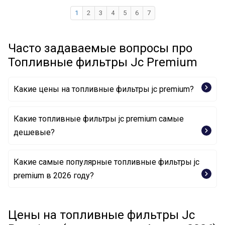
1
2
3
4
5
6
7
Часто задаваемые вопросы про
Топливные фильтры Jc Premium
Какие цены на топливные фильтры jc premium?
Какие топливные фильтры jc premium самые
дешевые?
Какие самые популярные топливные фильтры jc
Топливный фильтр B30002PR JC PREMIUM
premium в 2026 году?
Топливный фильтр B3X004PR JC PREMIUM
Топливный фильтр B3M001PR JC PREMIUM
Топливный фильтр B3R028PR JC PREMIUM
Цены на топливные фильтры Jc
Топливный фильтр B3F016PR JC PREMIUM
Топливный фильтр B34022PR JC PREMIUM