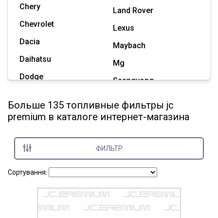
Chery
Land Rover
Chevrolet
Lexus
Dacia
Maybach
Daihatsu
Mg
Dodge
Ssangyong
Geely
Subaru
Больше 135 топливные фильтры jc
Great Wall
premium в каталоге интернет-магазина
Tesla
Haval
Zaz
Hummer
ФИЛЬТР
Показать все марки
Сортування: