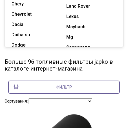
Chery
Land Rover
Chevrolet
Lexus
Dacia
Maybach
Daihatsu
Mg
Dodge
Ssangyong
Geely
Subaru
Больше 96 топливные фильтры japko в
Great Wall
каталоге интернет-магазина
Tesla
Haval
Zaz
Hummer
ФИЛЬТР
Показать все марки
Сортування: