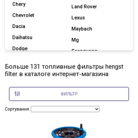
Chery
Land Rover
Chevrolet
Lexus
Dacia
Maybach
Daihatsu
Mg
Dodge
Ssangyong
Geely
Subaru
Больше 131 топливные фильтры hengst
Great Wall
filter в каталоге интернет-магазина
Tesla
Haval
Zaz
Hummer
ФИЛЬТР
Показать все марки
Сортування: