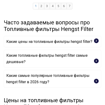
1
2
3
4
5
6
7
Часто задаваемые вопросы про
Топливные фильтры Hengst Filter
Какие цены на топливные фильтры hengst filter?
Какие топливные фильтры hengst filter самые
дешевые?
Какие самые популярные топливные фильтры
Топливный фильтр H101WK HENGST FILTER
hengst filter в 2026 году?
Топливный фильтр H103WK HENGST FILTER
Топливный фильтр H323WK HENGST FILTER
Топливный фильтр H411WK HENGST FILTER
Цены на топливные фильтры
Топливный фильтр H132WK HENGST FILTER