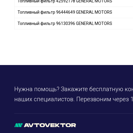
Топливный фильтр 42592178 GENERAL MOTORS
JS ASAKASHI
+ 39
Топливный фильтр 96444649 GENERAL MOTORS
ALCO FILTER
+ 6
FLEETGUARD
+ 46
Топливный фильтр 96130396 GENERAL MOTORS
TECNECO FILTERS
+ 8
HERTH+BUSS JAKOPARTS
+ 120
NIPPARTS
+ 91
KNECHT
+ 304
MAHLE
+ 305
AMC Filter
+ 4
DONALDSON
+ 116
Нужна помощь? Закажите бесплатную ко
FILTRON
+ 11
PURRO
+ 96
наших специалистов. Перезвоним через 1
SOFIMA
+ 191
STARLINE
+ 82
STC
+ 1
CITROËN
+ 13