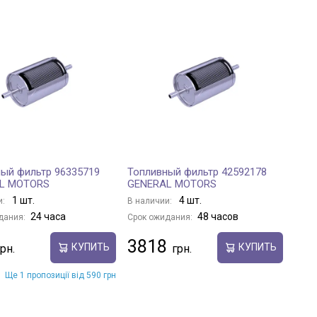
ый фильтр 96335719
Топливный фильтр 42592178
L MOTORS
GENERAL MOTORS
1 шт.
4 шт.
и:
В наличии:
24 часа
48 часов
дания:
Срок ожидания:
3818
КУПИТЬ
КУПИТЬ
Ще 1 пропозиції від 590 грн