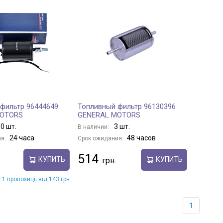
фильтр 96444649
Топливный фильтр 96130396
MOTORS
GENERAL MOTORS
0 шт.
3 шт.
В наличии:
24 часа
48 часов
я:
Срок ожидания:
514
КУПИТЬ
КУПИТЬ
 1 пропозиції від 143 грн
1