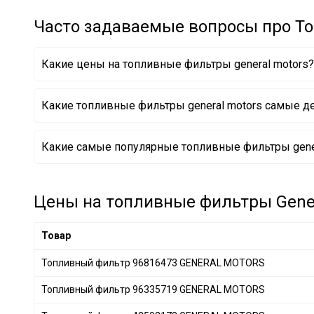
Borsehung
+ 27
Часто задаваемые вопросы про То
JC PREMIUM
+ 135
BAPMIC
+ 1
Какие цены на топливные фильтры general motors?
MFILTER
+ 32
MANN-FILTER
+ 484
Какие топливные фильтры general motors самые 
BSG
+ 9
FRAM
+ 41
Топливный фильтр 96444649 GENERAL MOTORS
Какие самые популярные топливные фильтры gener
PURFLUX
+ 251
Топливный фильтр 96130396 GENERAL MOTORS
Топливный фильтр 96335719 GENERAL MOTORS
CHAMPION
+ 127
KAVO PARTS
+ 123
Цены на топливные фильтры Genera
CLEAN FILTERS
+ 12
HENGST FILTER
+ 131
Товар
MANDO
+ 31
Топливный фильтр 96816473 GENERAL MOTORS
DELPHI
+ 158
Топливный фильтр 96335719 GENERAL MOTORS
KAMOKA
+ 3
JAPANPARTS
+ 225