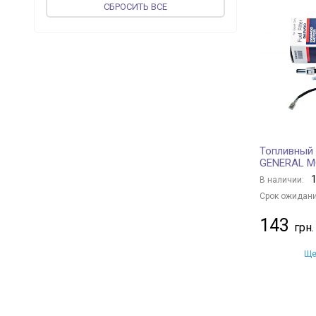
CБРОСИТЬ ВСЕ
TOPRAN
+ 5
JP GROUP
+ 56
vika
+ 52
MAGNETI MARELLI
+ 16
PROFIT
+ 109
MEAT & DORIA
+ 111
UFI
+ 236
Топливный 
JAPKO
+ 96
GENERAL 
WIX FILTERS
+ 381
1
В наличии:
PIERBURG
+ 1
Срок ожидани
KOLBENSCHMIDT
+ 142
143
VALEO
+ 46
MAPCO
+ 1
Ще
AUGER
+ 1
DENCKERMANN
+ 200
BLUE PRINT
+ 319