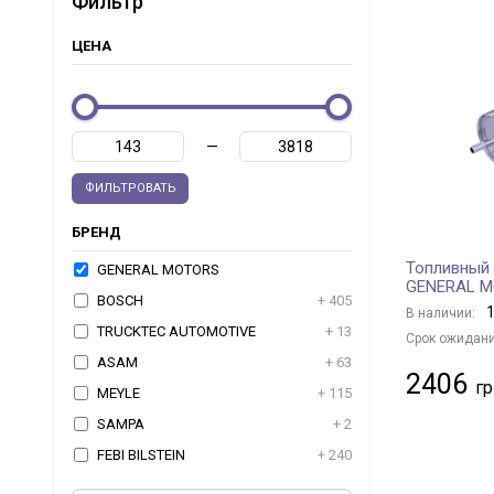
Фильтр
ЦЕНА
—
ФИЛЬТРОВАТЬ
БРЕНД
Топливный 
GENERAL MOTORS
GENERAL 
BOSCH
+ 405
1
В наличии:
TRUCKTEC AUTOMOTIVE
+ 13
Срок ожидани
ASAM
+ 63
2406
MEYLE
+ 115
SAMPA
+ 2
FEBI BILSTEIN
+ 240
ASHIKA
+ 86