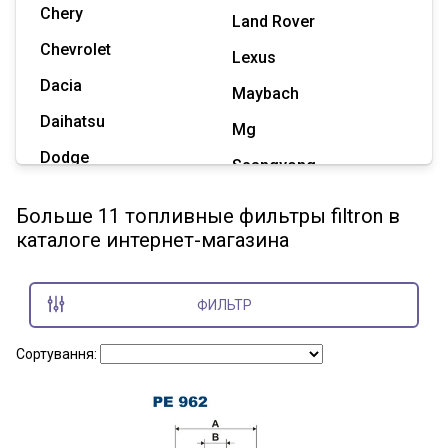
Chery
Land Rover
Chevrolet
Lexus
Dacia
Maybach
Daihatsu
Mg
Dodge
Ssangyong
Geely
Subaru
Больше 11 топливные фильтры filtron в
Great Wall
каталоге интернет-магазина
Tesla
Haval
Zaz
Hummer
ФИЛЬТР
Показать все марки
Сортування: