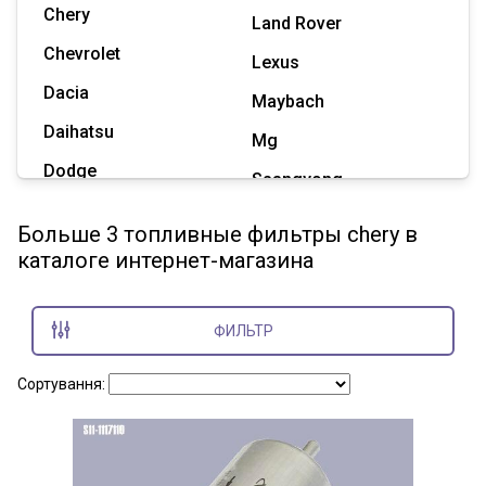
Chery
Land Rover
Chevrolet
Lexus
Dacia
Maybach
Daihatsu
Mg
Dodge
Ssangyong
Geely
Subaru
Больше 3 топливные фильтры chery в
Great Wall
каталоге интернет-магазина
Tesla
Haval
Zaz
Hummer
ФИЛЬТР
Показать все марки
Сортування: