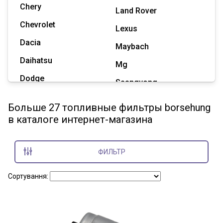
Chery
Land Rover
Chevrolet
Lexus
Dacia
Maybach
Daihatsu
Mg
Dodge
Ssangyong
Geely
Subaru
Больше 27 топливные фильтры borsehung
Great Wall
в каталоге интернет-магазина
Tesla
Haval
Zaz
Hummer
ФИЛЬТР
Показать все марки
Сортування: